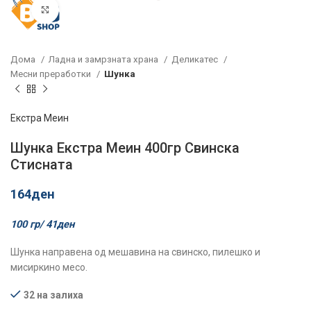
Click to enlarge
Дома
Ладна и замрзната храна
Деликатес
Месни преработки
Шунка
Екстра Меин
Шунка Екстра Меин 400гр Свинска
Стисната
164
ден
100 гр/
41
ден
Шунка направена од мешавина на свинско, пилешко и
мисиркино месо.
32 на залиха