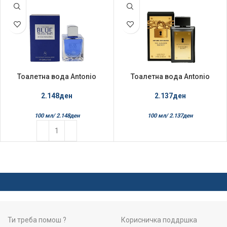
Тоалетна вода Antonio
Тоалетна вода Antonio
Banderas 100мл Blue
Banderas 100мл The Golden
Seduction
Secret
2.148
ден
2.137
ден
100 мл/
2.148
ден
100 мл/
2.137
ден
Ти треба помош ?
Корисничка поддршка