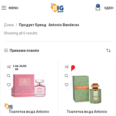
0
MENU
0
ДЕН
Дома
Продукт Бренд
Antonio Banderas
Sorted
Showing all 6 results
by
latest
Прикажи повеќе
НЕМА НА ЗАЛИ
ХА
Тоалетна вода Antonio
Тоалетна вода Antonio
Banderas 80мл Queen of
Banderas 100мл