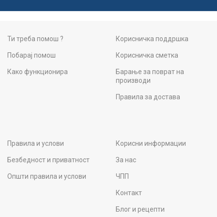
Ти треба помош ?
Корисничка поддршка
Побарај помош
Корисничка сметка
Како функционира
Барање за поврат на
производи
Правила за достава
Правила и услови
Корисни информации
Безбедност и приватност
За нас
Општи правила и услови
ЧПП
Контакт
Блог и рецепти