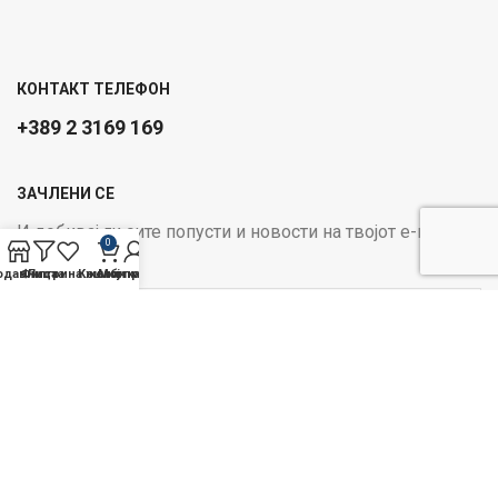
КОНТАКТ ТЕЛЕФОН
+389 2 3169 169
ЗАЧЛЕНИ СЕ
И добивај ги сите попусти и новости на твојот е-маил
0
Email address:
одавница
Филтри
Листа на желби
Кошничка
Мој профил
ОПЦИИ ЗА ПЛАЌАЊЕ:
Следи не на социјалните
медиуми