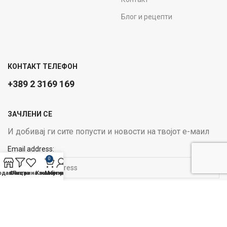
Блог и рецепти
КОНТАКТ ТЕЛЕФОН
+389 2 3169 169
ЗАЧЛЕНИ СЕ
И добивај ги сите попусти и новости на твојот е-маил
Email address:
0
одавница
Филтри
Листа на желби
Кошничка
Мој профил