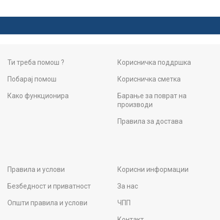
Ти треба помош ?
Корисничка поддршка
Побарај помош
Корисничка сметка
Како функционира
Барање за поврат на
производи
Правила за достава
Правила и услови
Корисни информации
Безбедност и приватност
За нас
Општи правила и услови
ЧПП
Контакт