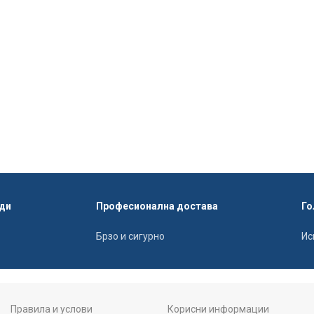
ди
Професионална достава
Го
Брзо и сигурно
Ис
Правила и услови
Корисни информации