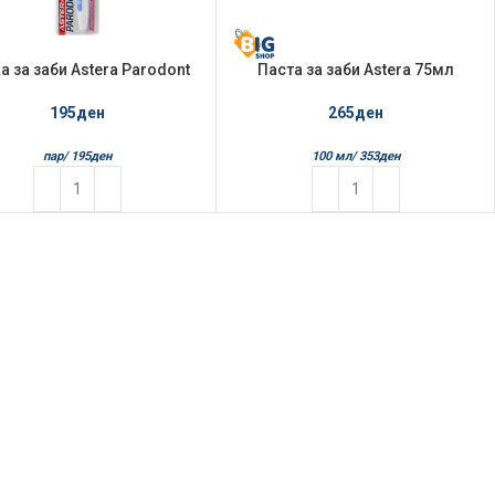
а за заби Astera Parodont
Паста за заби Astera 75мл
Sensitive Extra Soft
Parodont Stop
195
ден
265
ден
пар/
195
ден
100 мл/
353
ден