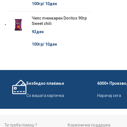
100гр/
10
ден
Чипс пченкарен Doritos 90гр
Sweet chili
92
ден
100гр/
10
ден
Безбедно плаќање
6000+ Произво
Со вашата картичка
Нарачај сега
Ти треба помош ?
Корисничка поддршка