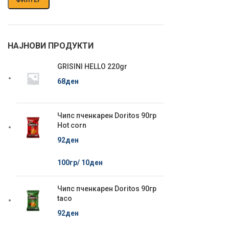
НАЈНОВИ ПРОДУКТИ
GRISINI HELLO 220gr
68
ден
Чипс пченкарен Doritos 90гр
Hot corn
92
ден
100гр/
10
ден
Чипс пченкарен Doritos 90гр
taco
92
ден