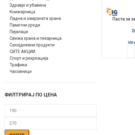
Здравје и убавина
Книжарница
Ладна и замрзната храна
Паста за з
Parod
Паметни уреди
2
Пијалаци
Свежа храна и пекарница
100 
Секојдневни продукти
СИТЕ АКЦИИ
Спорт и рекреација
Трафика
Часовници
ФИЛТРИРАЈ ПО ЦЕНА
Мин.
Макс.
цена
цена
ФИЛТЕР