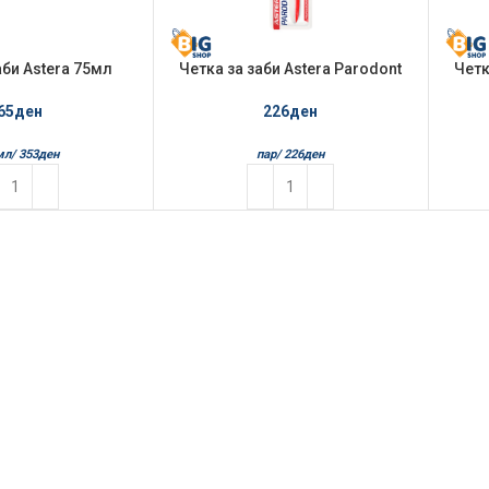
аби Astera 75мл
Четка за заби Astera Parodont
Четк
ont Active
Active Medium
65
ден
226
ден
мл/
353
ден
пар/
226
ден