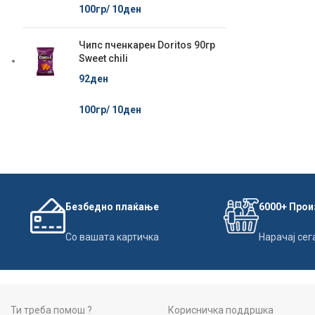
100гр/
10
ден
Чипс пченкарен Doritos 90гр
Sweet chili
92
ден
100гр/
10
ден
Безбедно плаќање
6000+ Про
Со вашата картичка
Нарачај сег
Ти треба помош ?
Корисничка поддршка