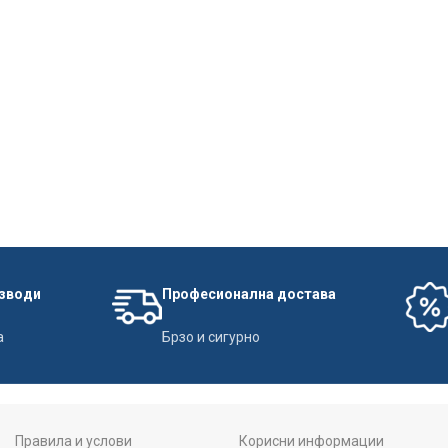
изводи
Професионална достава
а
Брзо и сигурно
Правила и услови
Корисни информации