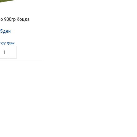
o 900гр Коцка
85
ден
 гр/
9
ден