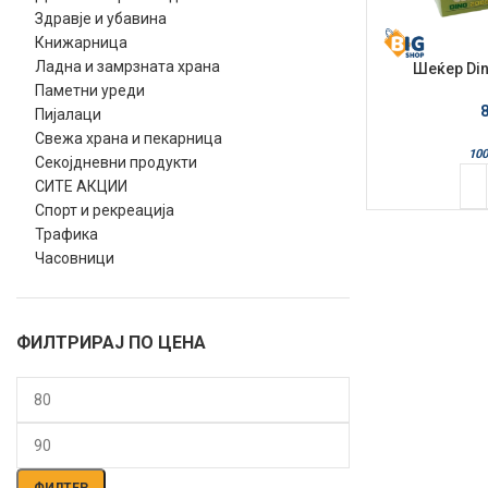
Здравје и убавина
Книжарница
Ладна и замрзната храна
Шеќер Din
Паметни уреди
Пијалаци
Свежа храна и пекарница
100
Секојдневни продукти
СИТЕ АКЦИИ
Спорт и рекреација
Трафика
Часовници
ФИЛТРИРАЈ ПО ЦЕНА
Мин.
Макс.
цена
цена
ФИЛТЕР