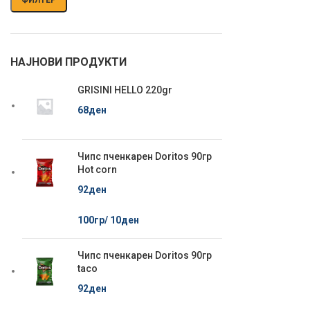
НАЈНОВИ ПРОДУКТИ
GRISINI HELLO 220gr
68
ден
Чипс пченкарен Doritos 90гр
Hot corn
92
ден
100гр/
10
ден
Чипс пченкарен Doritos 90гр
taco
92
ден