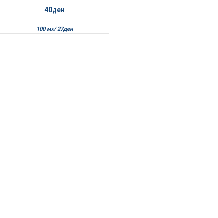
40
ден
100 мл/
27
ден