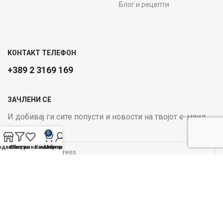
Блог и рецепти
КОНТАКТ ТЕЛЕФОН
+389 2 3169 169
ЗАЧЛЕНИ СЕ
И добивај ги сите попусти и новости на твојот е-маил
Email address:
0
одавница
Филтри
Листа на желби
Кошничка
Мој профил
ОПЦИИ ЗА ПЛАЌАЊЕ:
Следи не на социјалните