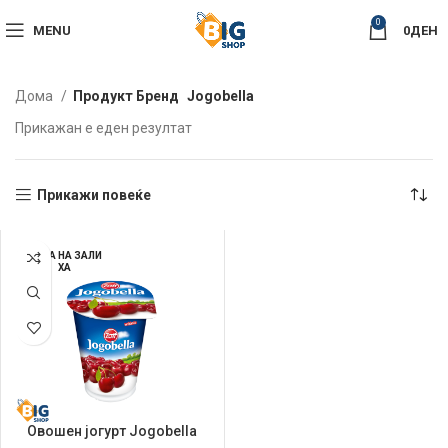
0
MENU
0
ДЕН
Дома
Продукт Бренд
Jogobella
Прикажан е еден резултат
Прикажи повеќе
НЕМА НА ЗАЛИ
ХА
Овошен јогурт Jogobella
150мл Classic Вишна