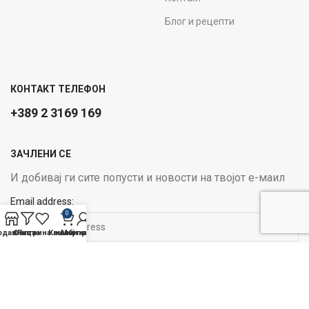
Блог и рецепти
КОНТАКТ ТЕЛЕФОН
+389 2 3169 169
ЗАЧЛЕНИ СЕ
И добивај ги сите попусти и новости на твојот е-маил
Email address:
0
одавница
Филтри
Листа на желби
Кошничка
Мој профил