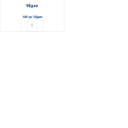
98
ден
100 гр/
25
ден