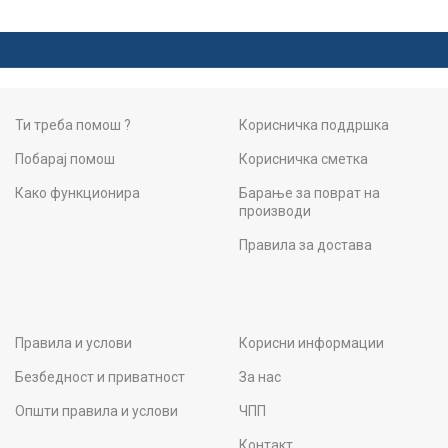
Ти треба помош ?
Корисничка поддршка
Побарај помош
Корисничка сметка
Како функционира
Барање за поврат на
производи
Правила за достава
Правила и услови
Корисни информации
Безбедност и приватност
За нас
Општи правила и услови
ЧПП
Контакт