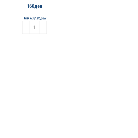
168
ден
100 мл/
26
ден