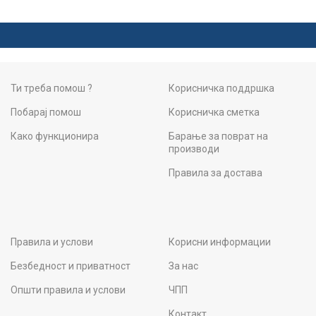
Ти треба помош ?
Корисничка поддршка
Побарај помош
Корисничка сметка
Како функционира
Барање за поврат на
производи
Правила за достава
Правила и услови
Корисни информации
Безбедност и приватност
За нас
Општи правила и услови
ЧПП
Контакт