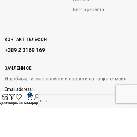
Блог и рецепти
КОНТАКТ ТЕЛЕФОН
+389 2 3169 169
ЗАЧЛЕНИ СЕ
И добивај ги сите попусти и новости на твојот е-маил
Email address:
0
одавница
Филтри
Листа на желби
Кошничка
Мој профил