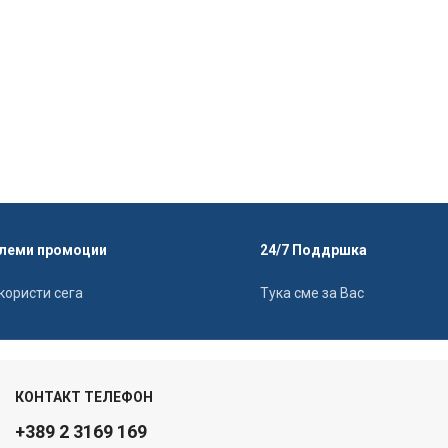
леми промоции
24/7 Поддршка
користи сега
Тука сме за Вас
КОНТАКТ ТЕЛЕФОН
+389 2 3169 169