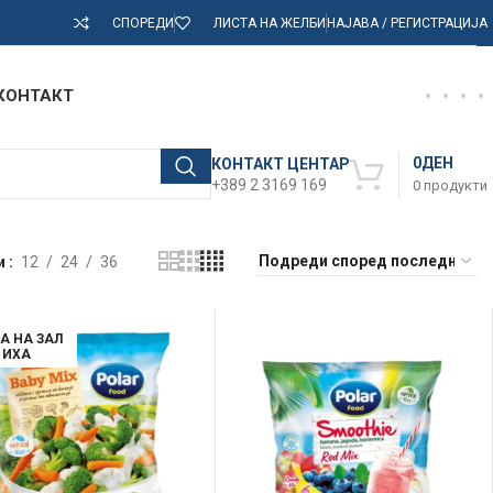
СПОРЕДИ
ЛИСТА НА ЖЕЛБИ
НАЈАВА / РЕГИСТРАЦИЈА
КОНТАКТ
0
ДЕН
КОНТАКТ ЦЕНТАР
+389 2 3169 169
0
продукти
и
12
24
36
А НА ЗАЛ
ИХА