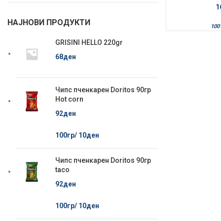
1
НАЈНОВИ ПРОДУКТИ
100 
GRISINI HELLO 220gr
68
ден
Чипс пченкарен Doritos 90гр
Hot corn
92
ден
100гр/
10
ден
Чипс пченкарен Doritos 90гр
taco
92
ден
100гр/
10
ден