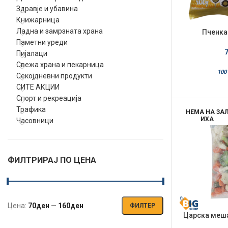
Здравје и убавина
Книжарница
Ладна и замрзната храна
Пченка 
Паметни уреди
Пијалаци
Свежа храна и пекарница
100 
Секојдневни продукти
СИТЕ АКЦИИ
Спорт и рекреација
Трафика
НЕМА НА ЗА
ИХА
Часовници
ФИЛТРИРАЈ ПО ЦЕНА
Цена:
70ден
—
160ден
ФИЛТЕР
Мин.
Макс.
Царска меша
цена
цена