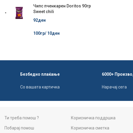
Чипс пченкарен Doritos 90гр
Sweet chili
92
ден
100гр/
10
ден
Безбедно плаќање
6000+ Произво
Со вашата картичка
Нарачај сега
Ти треба помош ?
Корисничка поддршка
Побарај помош
Корисничка сметка