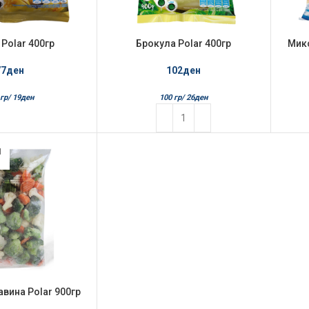
Polar 400гр
Брокула Polar 400гр
Микс
77
ден
102
ден
гр/
19
ден
100 гр/
26
ден
Л
вина Polar 900гр