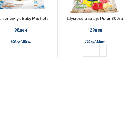
 зеленчук Baby Mix Polar
Шумско овошје Polar 300гр
400гр
Замрзнато
98
ден
129
ден
100 гр/
25
ден
100 гр/
32
ден