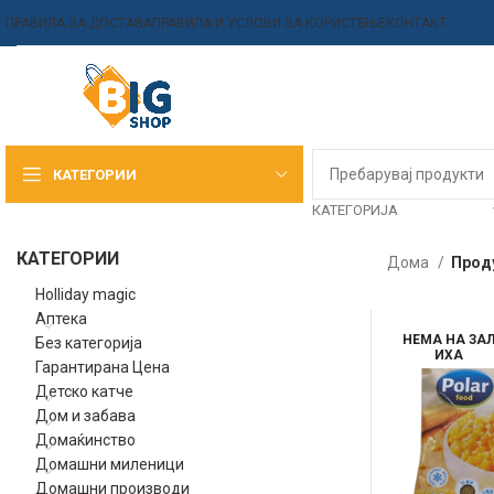
ПРАВИЛА ЗА ДОСТАВА
ПРАВИЛА И УСЛОВИ ЗА КОРИСТЕЊЕ
КОНТАКТ
КАТЕГОРИИ
КАТЕГОРИЈА
КАТЕГОРИИ
Дома
Прод
Holliday magic
Аптека
НЕМА НА ЗА
Без категорија
ИХА
Гарантирана Цена
Детско катче
Дом и забава
Домаќинство
Домашни миленици
Домашни производи