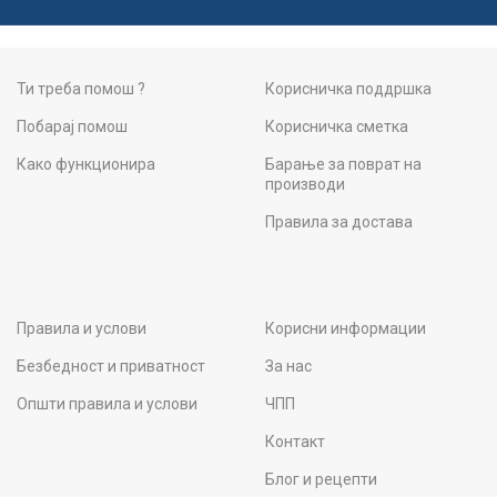
Ти треба помош ?
Корисничка поддршка
Побарај помош
Корисничка сметка
Како функционира
Барање за поврат на
производи
Правила за достава
Правила и услови
Корисни информации
Безбедност и приватност
За нас
Општи правила и услови
ЧПП
Контакт
Блог и рецепти