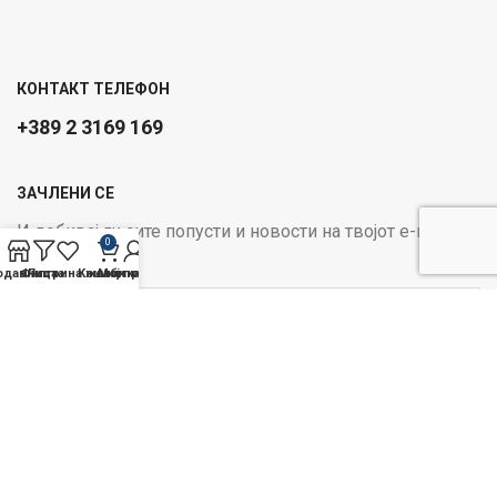
КОНТАКТ ТЕЛЕФОН
+389 2 3169 169
ЗАЧЛЕНИ СЕ
И добивај ги сите попусти и новости на твојот е-маил
0
Email address:
одавница
Филтри
Листа на желби
Кошничка
Мој профил
ОПЦИИ ЗА ПЛАЌАЊЕ:
Следи не на социјалните
медиуми