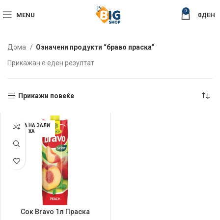
0
MENU
0
ДЕН
Дома
Означени продукти “браво праска”
Прикажан е еден резултат
Прикажи повеќе
НЕМА НА ЗАЛИ
ХА
Сок Bravo 1л Праска