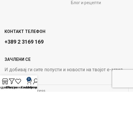
Блог и рецепти
КОНТАКТ ТЕЛЕФОН
+389 2 3169 169
ЗАЧЛЕНИ СЕ
И добивај ги сите попусти и новости на твојот е-маил
Email address:
0
одавница
Филтри
Листа на желби
Кошничка
Мој профил
ОПЦИИ ЗА ПЛАЌАЊЕ:
Следи не на социјалните