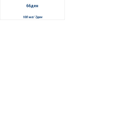
66
ден
100 мл/
7
ден