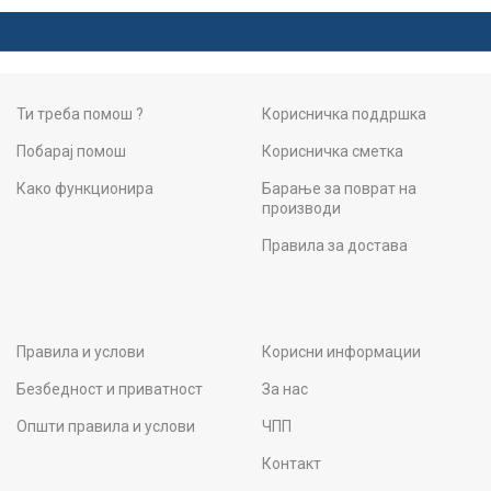
Ти треба помош ?
Корисничка поддршка
Побарај помош
Корисничка сметка
Како функционира
Барање за поврат на
производи
Правила за достава
Правила и услови
Корисни информации
Безбедност и приватност
За нас
Општи правила и услови
ЧПП
Контакт