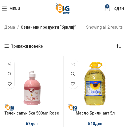
0
MENU
0
ДЕН
So
Дома
Означени продукти “брилиј”
Showing all 2 results
by
la
Прикажи повеќе
Течен сапун 5ка 500мл Rose
Масло Брилијант 5л
& Mimosa
Сончогледово
67
ден
510
ден