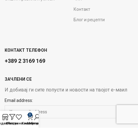
Контакт
Блог и рецепти
КОНТАКТ ТЕЛЕФОН
+389 2 3169 169
ЗАЧЛЕНИ СЕ
И добивај ги сите попусти и новости на твојот е-маил
Email address:
0
одавница
Филтри
Листа на желби
Кошничка
Мој профил