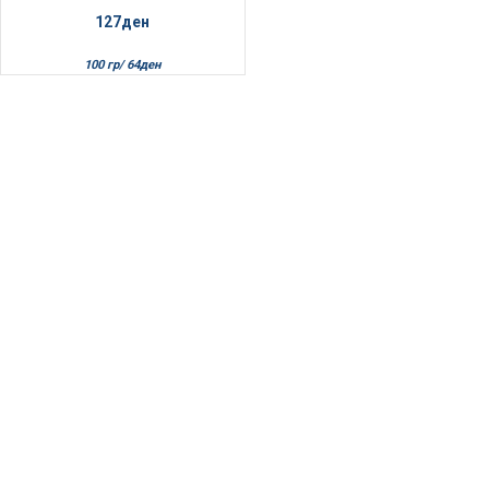
127
ден
100 гр/
64
ден