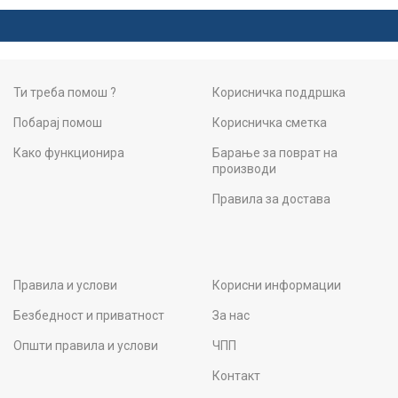
Ти треба помош ?
Корисничка поддршка
Побарај помош
Корисничка сметка
Како функционира
Барање за поврат на
производи
Правила за достава
Правила и услови
Корисни информации
Безбедност и приватност
За нас
Општи правила и услови
ЧПП
Контакт