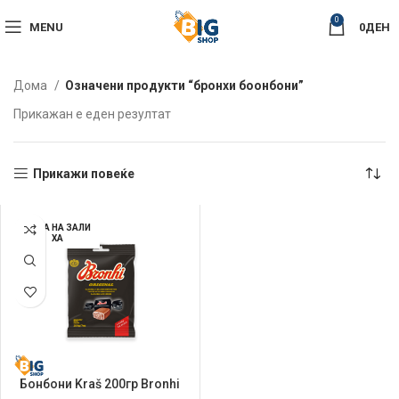
0
MENU
0
ДЕН
Дома
Означени продукти “бронхи боонбони”
Прикажан е еден резултат
Прикажи повеќе
НЕМА НА ЗАЛИ
ХА
Бонбони Kraš 200гр Bronhi