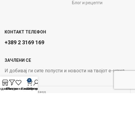
Блог и рецепти
КОНТАКТ ТЕЛЕФОН
+389 2 3169 169
ЗАЧЛЕНИ СЕ
И добивај ги сите попусти и новости на твојот е-маил
Email address:
0
одавница
Филтри
Листа на желби
Кошничка
Мој профил
ОПЦИИ ЗА ПЛАЌАЊЕ:
Следи не на социјалните