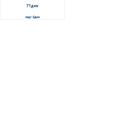
71
ден
пар/
5
ден