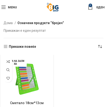
0
MENU
0
ДЕН
Дома
Означени продукти “бројач”
Прикажан е еден резултат
Прикажи повеќе
НЕМА НА ЗАЛИ
ХА
Сметало 18см*13см