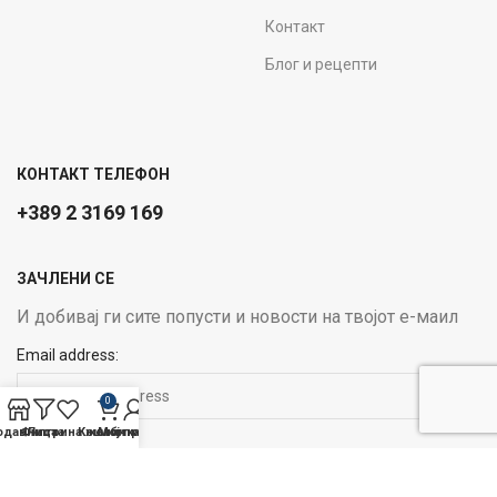
Контакт
Блог и рецепти
КОНТАКТ ТЕЛЕФОН
+389 2 3169 169
ЗАЧЛЕНИ СЕ
И добивај ги сите попусти и новости на твојот е-маил
Email address:
0
одавница
Филтри
Листа на желби
Кошничка
Мој профил