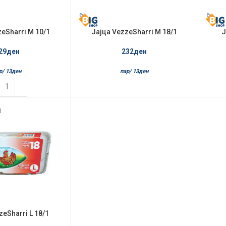
zeSharri M 10/1
Јајца VezzeSharri M 18/1
Ј
29
ден
232
ден
р/
13
ден
пар/
13
ден
Л
zeSharri L 18/1