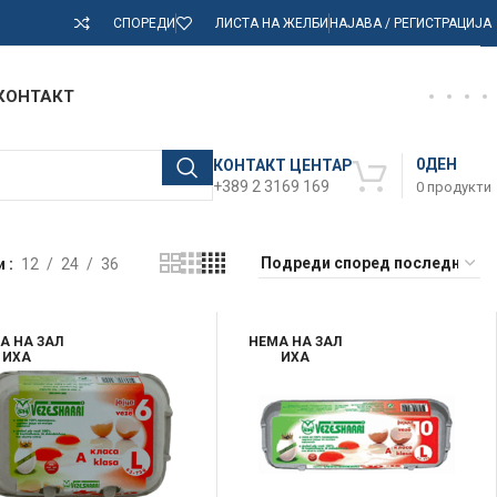
СПОРЕДИ
ЛИСТА НА ЖЕЛБИ
НАЈАВА / РЕГИСТРАЦИЈА
КОНТАКТ
0
ДЕН
КОНТАКТ ЦЕНТАР
+389 2 3169 169
0
продукти
и
12
24
36
А НА ЗАЛ
НЕМА НА ЗАЛ
ИХА
ИХА