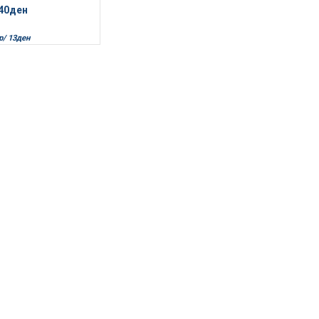
40
ден
р/
13
ден