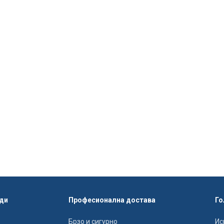
ди
Професионална достава
Го
Брзо и сигурно
Ис