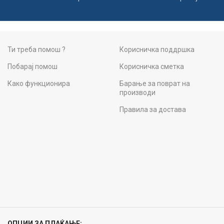
Ти треба помош ?
Корисничка поддршка
Побарај помош
Корисничка сметка
Како функционира
Барање за поврат на
производи
Правила за достава
ОПЦИИ ЗА ПЛАЌАЊЕ: