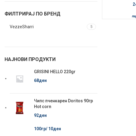
2
ФИЛТРИРАЈ ПО БРЕНД
па
VezzeSharri
5
НАЈНОВИ ПРОДУКТИ
GRISINI HELLO 220gr
68
ден
Чипс пченкарен Doritos 90гр
Hot corn
92
ден
100гр/
10
ден