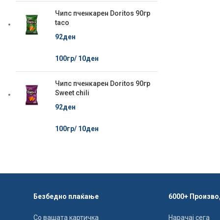
Чипс пченкарен Doritos 90гр
taco
92
ден
100гр/
10
ден
Чипс пченкарен Doritos 90гр
Sweet chili
92
ден
100гр/
10
ден
Безбедно плаќање
6000+ Произво
Со вашата картичка
Нарачај сега