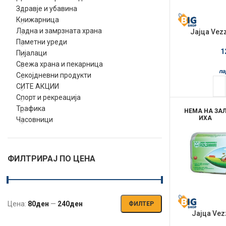
Здравје и убавина
Книжарница
Ладна и замрзната храна
Јајца Vez
Паметни уреди
1
Пијалаци
Свежа храна и пекарница
па
Секојдневни продукти
СИТЕ АКЦИИ
Спорт и рекреација
Трафика
НЕМА НА ЗА
ИХА
Часовници
ФИЛТРИРАЈ ПО ЦЕНА
Цена:
80ден
—
240ден
ФИЛТЕР
Мин.
Макс.
Јајца Vez
цена
цена