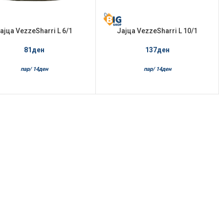
ајца VezzeSharri L 6/1
Јајца VezzeSharri L 10/1
81
ден
137
ден
пар/
14
ден
пар/
14
ден