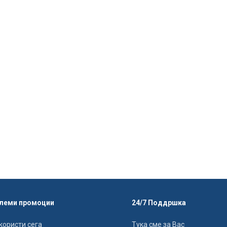
леми промоции
24/7 Поддршка
користи сега
Тука сме за Вас