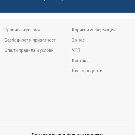
Правила и услови
Корисни информации
Безбедност и приватност
За нас
Општи правила и услови
ЧПП
Контакт
Блог и рецепти
Следи не на социјалните медиуми