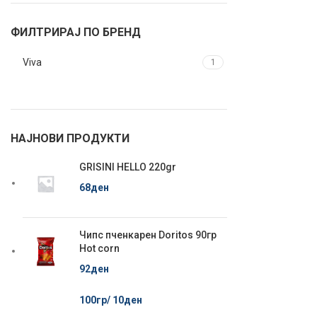
ФИЛТРИРАЈ ПО БРЕНД
Viva
1
НАЈНОВИ ПРОДУКТИ
GRISINI HELLO 220gr
68
ден
Чипс пченкарен Doritos 90гр
Hot corn
92
ден
100гр/
10
ден