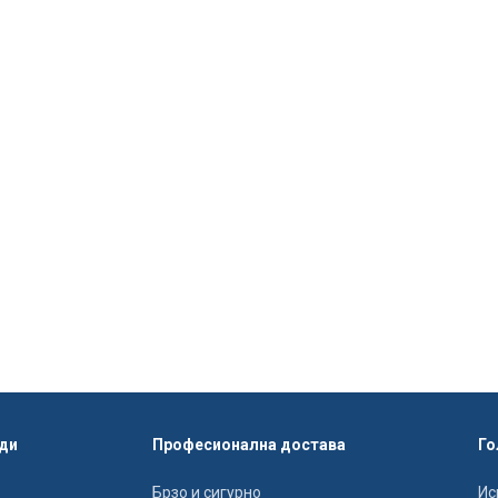
ди
Професионална достава
Го
Брзо и сигурно
Ис