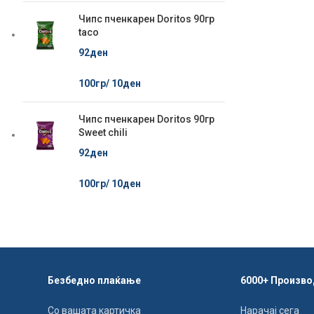
Чипс пченкарен Doritos 90гр
taco
92
ден
100гр/
10
ден
Чипс пченкарен Doritos 90гр
Sweet chili
92
ден
100гр/
10
ден
Безбедно плаќање
6000+ Произво
Со вашата картичка
Нарачај сега