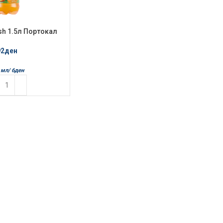
esh 1.5л Портокал
92
ден
 мл/
6
ден