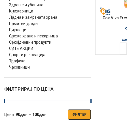
Здравје и убавина
Книжарница
Ладна и замрзната храна
Сок Viva Fr
Паметни уреди
Пијалаци
Свежа храна и пекарница
100
Секојдневни продукти
СИТЕ АКЦИИ
Спорт и рекреација
Трафика
Часовници
ФИЛТРИРАЈ ПО ЦЕНА
Цена:
90ден
—
100ден
ФИЛТЕР
Мин.
Макс.
цена
цена