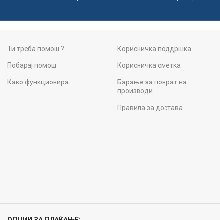
Ти треба помош ?
Корисничка поддршка
Побарај помош
Корисничка сметка
Како функционира
Барање за поврат на
производи
Правила за достава
ОПЦИИ ЗА ПЛАЌАЊЕ: