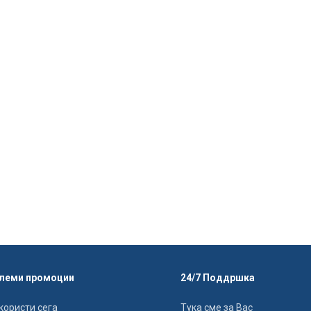
леми промоции
24/7 Поддршка
користи сега
Тука сме за Вас