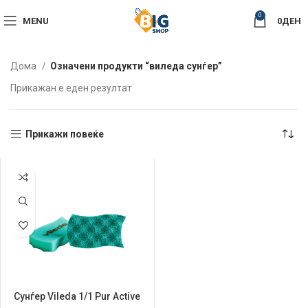
0
MENU
0
ДЕН
Дома
Означени продукти “виледа сунѓер”
Прикажан е еден резултат
Прикажи повеќе
Сунѓер Vileda 1/1 Pur Active