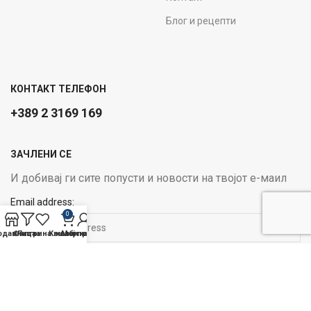
Блог и рецепти
КОНТАКТ ТЕЛЕФОН
+389 2 3169 169
ЗАЧЛЕНИ СЕ
И добивај ги сите попусти и новости на твојот е-маил
Email address:
0
одавница
Филтри
Листа на желби
Кошничка
Мој профил