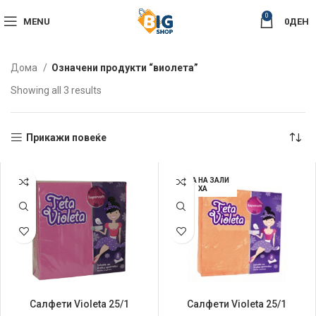
0
MENU
0
ДЕН
Дома
Означени продукти “виолета”
Sorted
Showing all 3 results
by
latest
Прикажи повеќе
НЕМА НА ЗАЛИ
ХА
Салфети Violeta 25/1
Салфети Violeta 25/1
Розеви
Портокалови