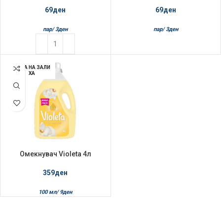
69
ден
69
ден
пар/
3
ден
пар/
3
ден
НЕМА НА ЗАЛИ
ХА
Омекнувач Violeta 4л
Summer Chill
359
ден
100 мл/
9
ден