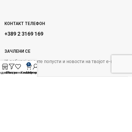
КОНТАКТ ТЕЛЕФОН
+389 2 3169 169
ЗАЧЛЕНИ СЕ
И добивај ги сите попусти и новости на твојот е-маил
0
Email address:
одавница
Филтри
Листа на желби
Кошничка
Мој профил
ОПЦИИ ЗА ПЛАЌАЊЕ:
Следи не на социјалните
медиуми