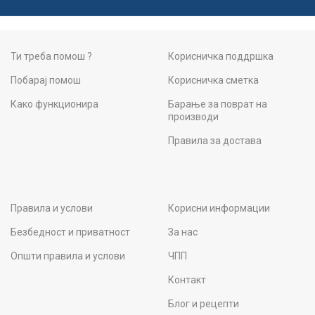
Ти треба помош ?
Корисничка поддршка
Побарај помош
Корисничка сметка
Како функционира
Барање за поврат на
производи
Правила за достава
Правила и услови
Корисни информации
Безбедност и приватност
За нас
Општи правила и услови
ЧПП
Контакт
Блог и рецепти