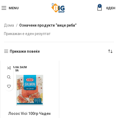
0
MENU
0
ДЕН
Дома
Означени продукти “вици риба”
Прикажан е еден резултат
Прикажи повеќе
НЕМА НА ЗАЛИ
ХА
Лосос Vici 100гр Чаден