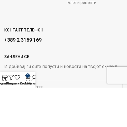
Блог и рецепти
КОНТАКТ ТЕЛЕФОН
+389 2 3169 169
ЗАЧЛЕНИ СЕ
И добивај ги сите попусти и новости на твојот е-маил
Email address:
0
одавница
Филтри
Листа на желби
Кошничка
Мој профил
ОПЦИИ ЗА ПЛАЌАЊЕ:
Следи не на социјалните