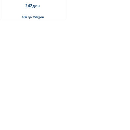
242
ден
100 гр/
242
ден