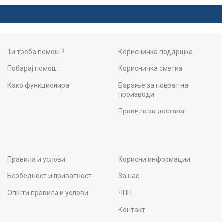
Ти треба помош ?
Корисничка поддршка
Побарај помош
Корисничка сметка
Како функционира
Барање за поврат на
производи
Правила за достава
Правила и услови
Корисни информации
Безбедност и приватност
За нас
Општи правила и услови
ЧПП
Контакт