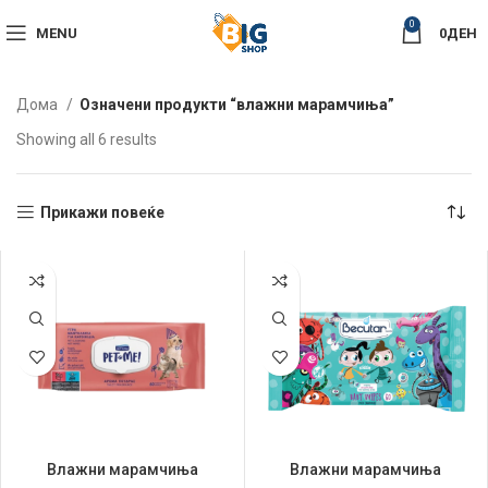
0
MENU
0
ДЕН
Дома
Означени продукти “влажни марамчиња”
Sorted
Showing all 6 results
by
latest
Прикажи повеќе
Влажни марамчиња
Влажни марамчиња
Septona Mиленици 60/1
Becutan 60/1 Светот на Биби