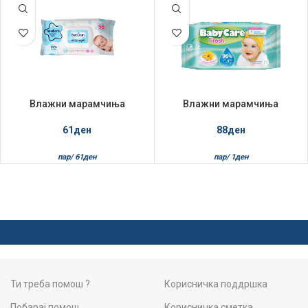
Влажни марамчиња
Влажни марамчиња
Becutan 56/1 Newborn Aqua
BabyCare 63/1 Fresh
Pure
61
ден
88
ден
пар/
61
ден
пар/
1
ден
Ти треба помош ?
Корисничка поддршка
Побарај помош
Корисничка сметка