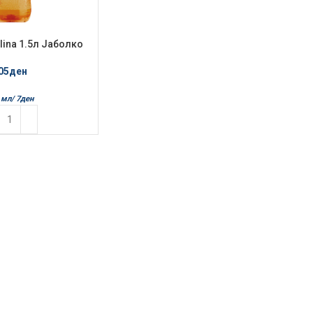
lina 1.5л Јаболко
05
ден
 мл/
7
ден