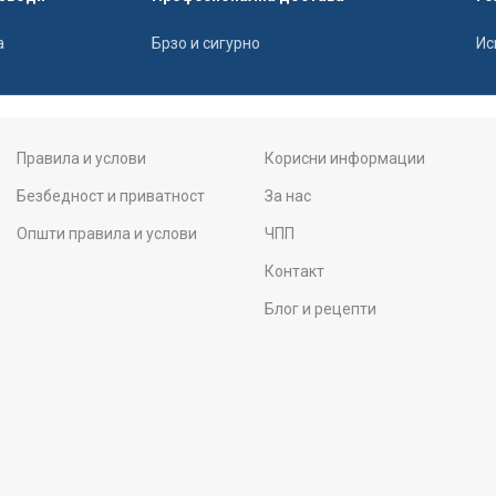
а
Брзо и сигурно
Ис
Правила и услови
Корисни информации
Безбедност и приватност
За нас
Општи правила и услови
ЧПП
Контакт
Блог и рецепти