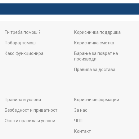
Ти треба помош ?
Корисничка поддршка
Побарај помош
Корисничка сметка
Како функционира
Барање за поврат на
производи
Правила за достава
Правила и услови
Корисни информации
Безбедност и приватност
За нас
Општи правила и услови
ЧПП
Контакт