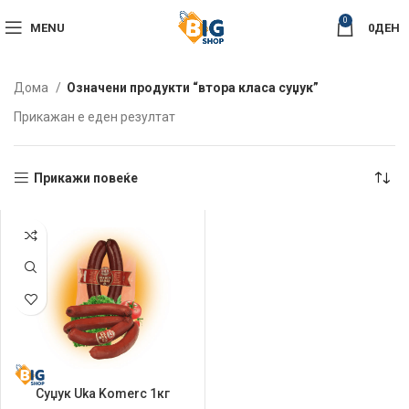
0
MENU
0
ДЕН
Дома
Означени продукти “втора класа суџук”
Прикажан е еден резултат
Прикажи повеќе
Суџук Uka Komerc 1кг
Говедски Рефус