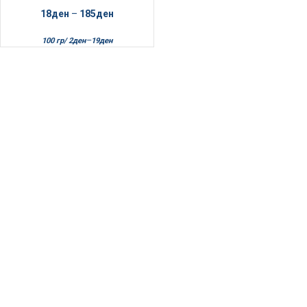
18
ден
–
185
ден
–
100 гр/
2
ден
19
ден