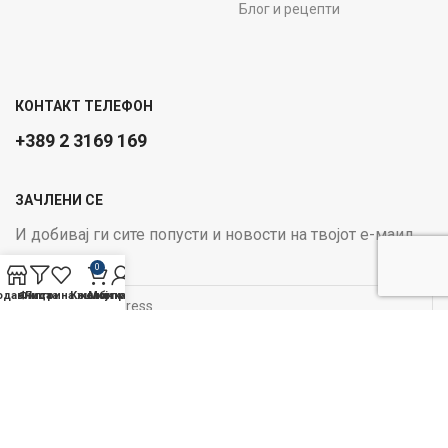
Блог и рецепти
КОНТАКТ ТЕЛЕФОН
+389 2 3169 169
ЗАЧЛЕНИ СЕ
И добивај ги сите попусти и новости на твојот е-маил
Email address:
0
одавница
Филтри
Листа на желби
Кошничка
Мој профил
ОПЦИИ ЗА ПЛАЌАЊЕ:
Следи не на социјалните