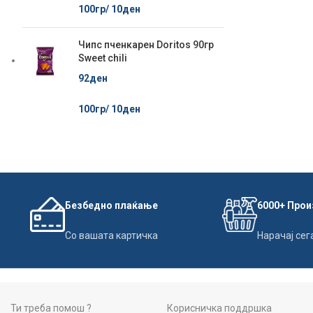
100гр/
10
ден
Чипс пченкарен Doritos 90гр
Sweet chili
92
ден
100гр/
10
ден
Безбедно плаќање
6000+ Про
Со вашата картичка
Нарачај сег
Ти треба помош ?
Корисничка поддршка