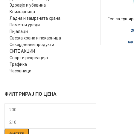
Здравје и убавина
Книжарница
Ладна и замрзната храна
Гел за тушир
d’Orie
Паметни уреди
2
Пијалаци
Свежа храна и пекарница
100
Секојдневни продукти
СИТЕ АКЦИИ
Спорт и рекреација
Трафика
Часовници
ФИЛТРИРАЈ ПО ЦЕНА
Мин.
Макс.
цена
цена
ФИЛТЕР