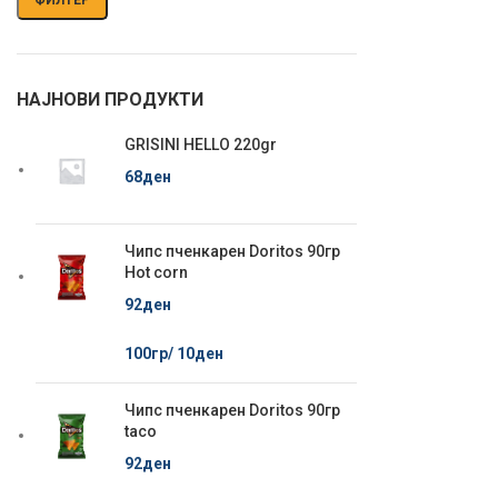
НАЈНОВИ ПРОДУКТИ
GRISINI HELLO 220gr
68
ден
Чипс пченкарен Doritos 90гр
Hot corn
92
ден
100гр/
10
ден
Чипс пченкарен Doritos 90гр
taco
92
ден