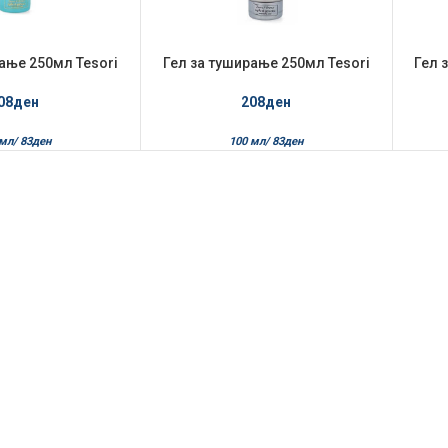
ање 250мл Tesori
Гел за туширање 250мл Tesori
Гел 
nte ајурведа
d’Oriente бел мошус
08
ден
208
ден
 мл/
83
ден
100 мл/
83
ден