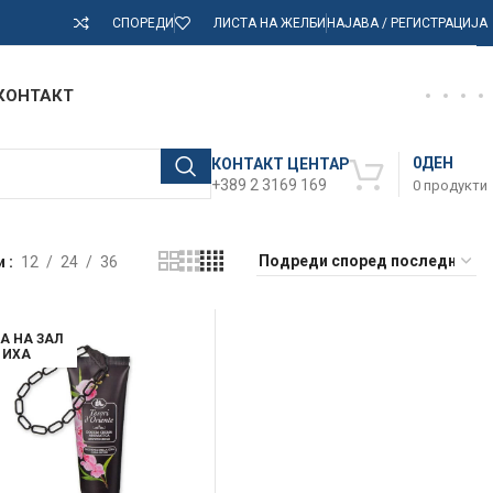
СПОРЕДИ
ЛИСТА НА ЖЕЛБИ
НАЈАВА / РЕГИСТРАЦИЈА
КОНТАКТ
0
ДЕН
КОНТАКТ ЦЕНТАР
+389 2 3169 169
0
продукти
и
12
24
36
А НА ЗАЛ
ИХА