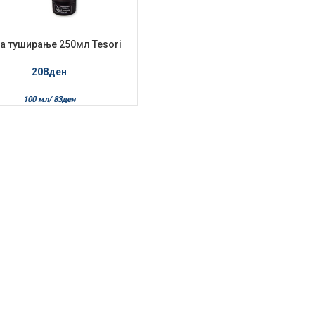
за туширање 250мл Tesori
d’Oriente орхидеа
208
ден
100 мл/
83
ден