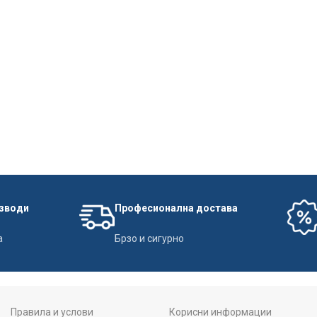
изводи
Професионална достава
а
Брзо и сигурно
Правила и услови
Корисни информации