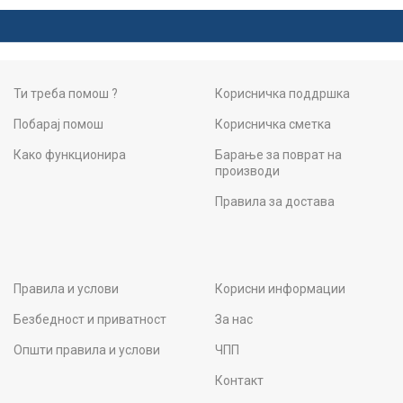
Ти треба помош ?
Корисничка поддршка
Побарај помош
Корисничка сметка
Како функционира
Барање за поврат на
производи
Правила за достава
Правила и услови
Корисни информации
Безбедност и приватност
За нас
Општи правила и услови
ЧПП
Контакт