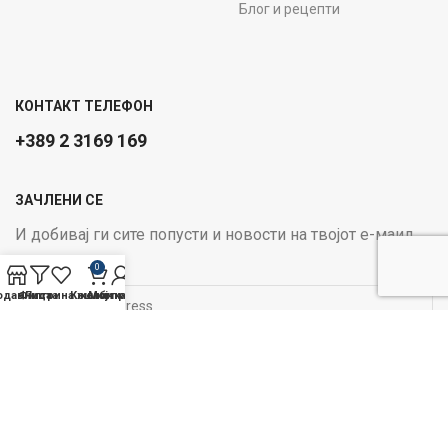
Блог и рецепти
КОНТАКТ ТЕЛЕФОН
+389 2 3169 169
ЗАЧЛЕНИ СЕ
И добивај ги сите попусти и новости на твојот е-маил
Email address:
0
одавница
Филтри
Листа на желби
Кошничка
Мој профил
ОПЦИИ ЗА ПЛАЌАЊЕ:
Следи не на социјалните