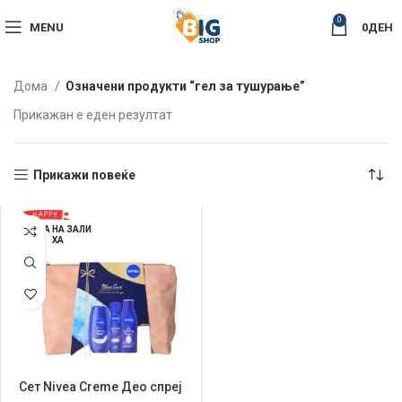
0
MENU
0
ДЕН
Дома
Означени продукти “гел за тушурање”
Прикажан е еден резултат
Прикажи повеќе
НЕМА НА ЗАЛИ
ХА
Сет Nivea Creme Део спреј
150мл+Гел за туширање