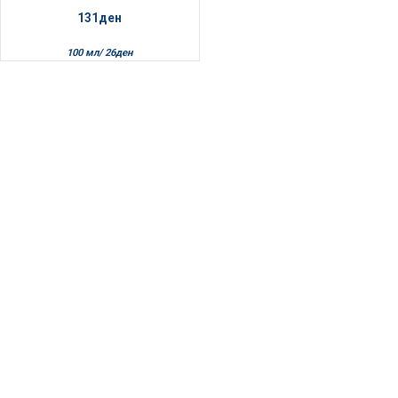
131
ден
100 мл/
26
ден