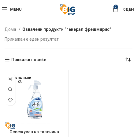
0
MENU
0
ДЕН
Дома
Означени продукти “генерал фрешмирис”
Прикажан е еден резултат
Прикажи повеќе
НЕМА НА ЗАЛИ
ХА
Освежувач на ткаенина
Arola 500мл Spring Mist