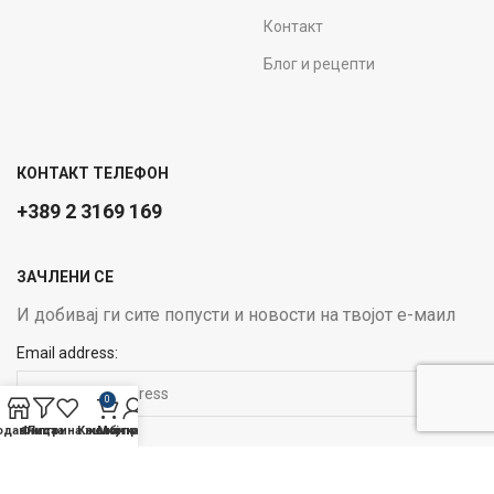
Контакт
Блог и рецепти
КОНТАКТ ТЕЛЕФОН
+389 2 3169 169
ЗАЧЛЕНИ СЕ
И добивај ги сите попусти и новости на твојот е-маил
Email address:
0
одавница
Филтри
Листа на желби
Кошничка
Мој профил