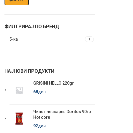
ФИЛТРИРАЈ ПО БРЕНД
5-ка
1
НАЈНОВИ ПРОДУКТИ
GRISINI HELLO 220gr
68
ден
Чипс пченкарен Doritos 90гр
Hot corn
92
ден