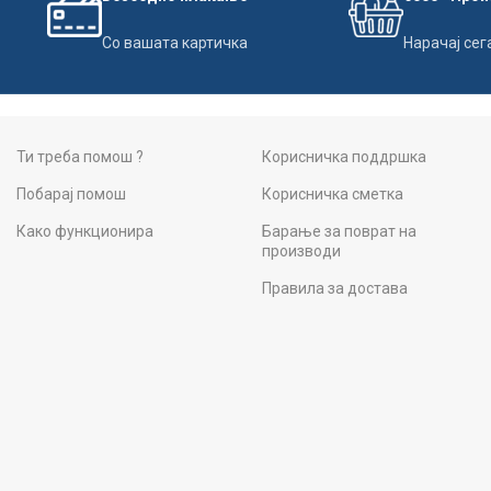
Со вашата картичка
Нарачај сег
Ти треба помош ?
Корисничка поддршка
Побарај помош
Корисничка сметка
Како функционира
Барање за поврат на
производи
Правила за достава