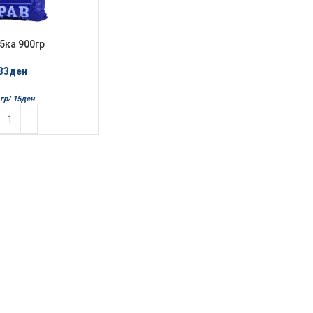
 5ка 900гр
33
ден
гр/
15
ден