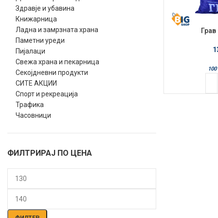
Здравје и убавина
Книжарница
Ладна и замрзната храна
Грав
Паметни уреди
1
Пијалаци
Свежа храна и пекарница
100 
Секојдневни продукти
СИТЕ АКЦИИ
Спорт и рекреација
Трафика
Часовници
ФИЛТРИРАЈ ПО ЦЕНА
Мин.
Макс.
цена
цена
ФИЛТЕР