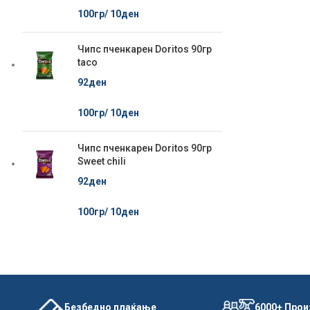
100гр/
10
ден
Чипс пченкарен Doritos 90гр
taco
92
ден
100гр/
10
ден
Чипс пченкарен Doritos 90гр
Sweet chili
92
ден
100гр/
10
ден
Безбедно плаќање
6000+ Про