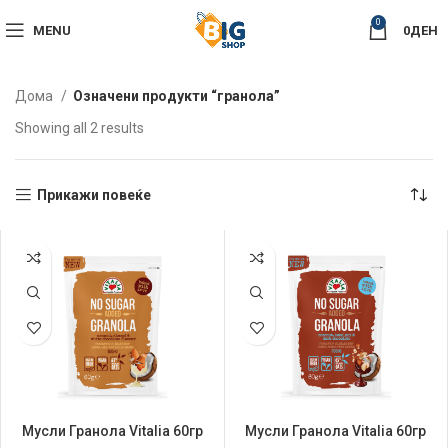
0
MENU
0
ДЕН
Дома
Означени продукти “гранола”
Sorted
Showing all 2 results
by
latest
Прикажи повеќе
Мусли Гранола Vitalia 60гр
Мусли Гранола Vitalia 60гр
Кокос и Бадем
Кокос и Лешник