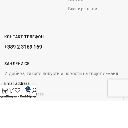
Блог и рецепти
КОНТАКТ ТЕЛЕФОН
+389 2 3169 169
ЗАЧЛЕНИ СЕ
И добивај ги сите попусти и новости на твојот е-маил
Email address:
0
одавница
Филтри
Листа на желби
Кошничка
Мој профил