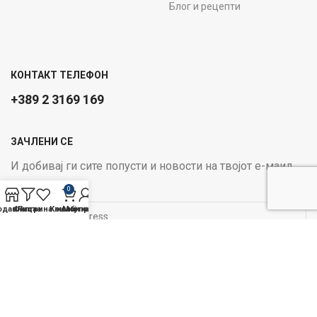
Блог и рецепти
КОНТАКТ ТЕЛЕФОН
+389 2 3169 169
ЗАЧЛЕНИ СЕ
И добивај ги сите попусти и новости на твојот е-маил
Email address:
0
одавница
Филтри
Листа на желби
Кошничка
Мој профил
ОПЦИИ ЗА ПЛАЌАЊЕ:
Следи не на социјалните