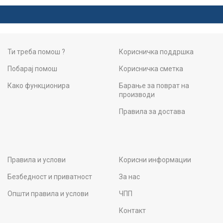
Ти треба помош ?
Корисничка поддршка
Побарај помош
Корисничка сметка
Како функционира
Барање за поврат на
производи
Правила за достава
Правила и услови
Корисни информации
Безбедност и приватност
За нас
Општи правила и услови
ЧПП
Контакт