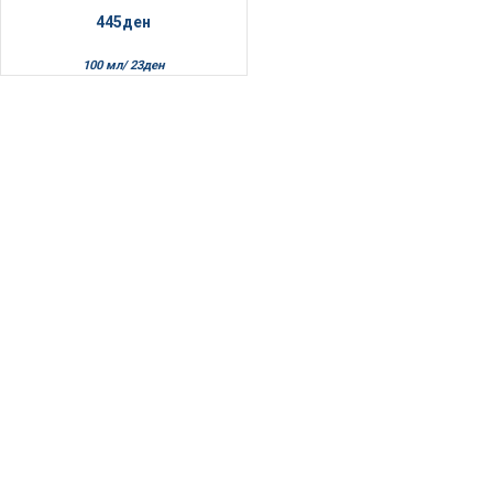
445
ден
100 мл/
23
ден