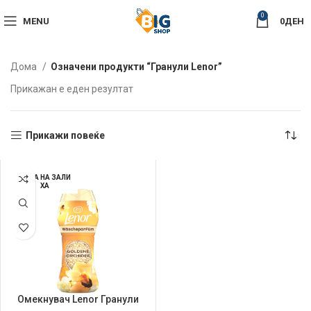
0
MENU
0
ДЕН
Дома
Означени продукти “Гранули Lenor”
Прикажан е еден резултат
Прикажи повеќе
НЕМА НА ЗАЛИ
ХА
Омекнувач Lenor Гранули
210gr Gold Orchid