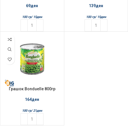
69
ден
139
ден
100 гр/
15
ден
100 гр/
15
ден
Грашок Bonduelle 800гр
164
ден
100 гр/
21
ден