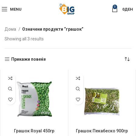
0
MENU
0
ДЕН
Дома
Означени продукти “грашок”
Sorted
Showing all 3 results
by
latest
Прикажи повеќе
Грашок Royal 450гр
Грашок Пекабеско 900гр