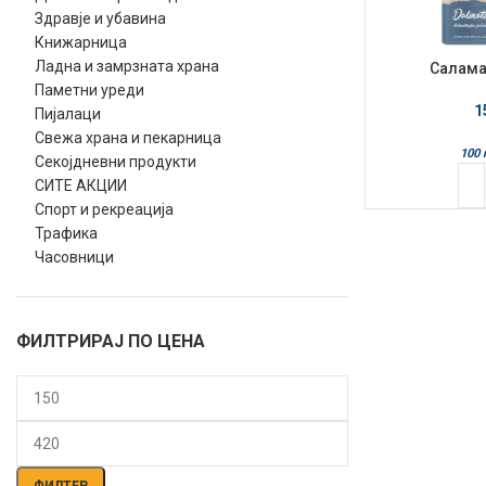
Здравје и убавина
Книжарница
Ладна и замрзната храна
Салама 
Далмат
Паметни уреди
1
Пијалаци
Свежа храна и пекарница
100 
Секојдневни продукти
СИТЕ АКЦИИ
Спорт и рекреација
Трафика
Часовници
ФИЛТРИРАЈ ПО ЦЕНА
Мин.
Макс.
цена
цена
ФИЛТЕР