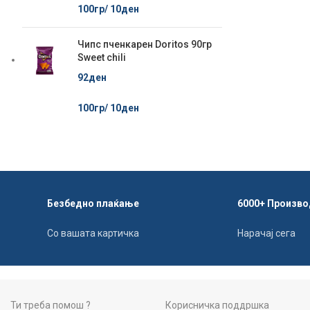
100гр/
10
ден
Чипс пченкарен Doritos 90гр
Sweet chili
92
ден
100гр/
10
ден
Безбедно плаќање
6000+ Произво
Со вашата картичка
Нарачај сега
Ти треба помош ?
Корисничка поддршка