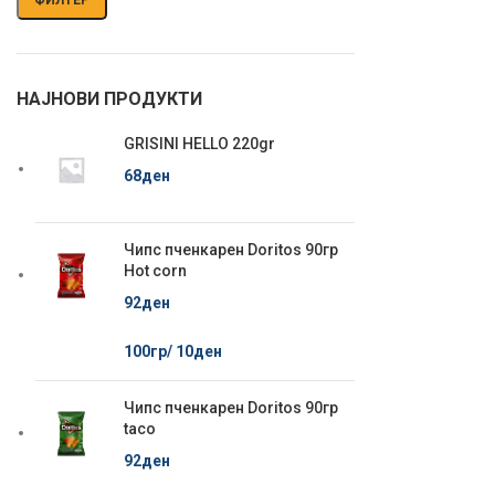
НАЈНОВИ ПРОДУКТИ
GRISINI HELLO 220gr
68
ден
Чипс пченкарен Doritos 90гр
Hot corn
92
ден
100гр/
10
ден
Чипс пченкарен Doritos 90гр
taco
92
ден