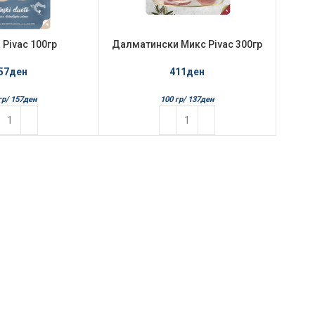
Pivac 100гр
Далматински Микс Pivac 300гр
инска Дуето
411
ден
57
ден
100 гр/
137
ден
гр/
157
ден