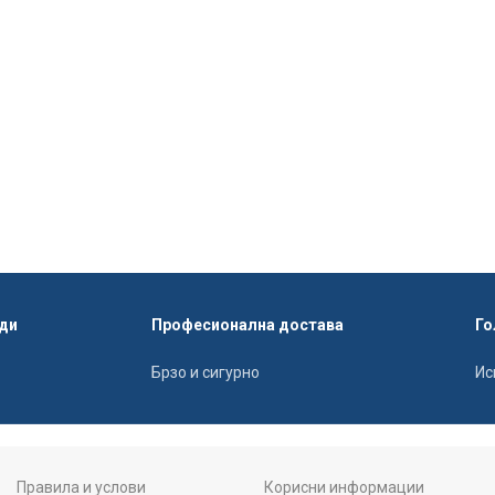
ди
Професионална достава
Го
Брзо и сигурно
Ис
Правила и услови
Корисни информации