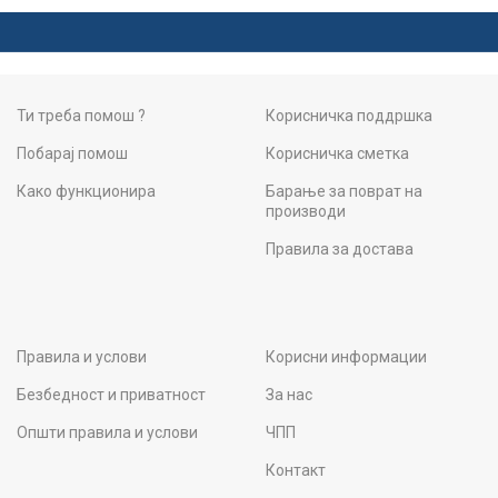
Ти треба помош ?
Корисничка поддршка
Побарај помош
Корисничка сметка
Како функционира
Барање за поврат на
производи
Правила за достава
Правила и услови
Корисни информации
Безбедност и приватност
За нас
Општи правила и услови
ЧПП
Контакт