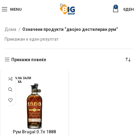
0
MENU
0
ДЕН
Дома
Означени продукти “двојно дестилиран рум”
Прикажан е еден резултат
Прикажи повеќе
НЕМА НА ЗАЛИ
ХА
Рум Brugal 0.7л 1888