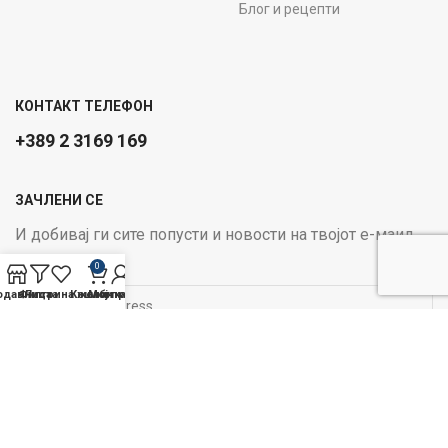
Блог и рецепти
КОНТАКТ ТЕЛЕФОН
+389 2 3169 169
ЗАЧЛЕНИ СЕ
И добивај ги сите попусти и новости на твојот е-маил
Email address:
0
одавница
Филтри
Листа на желби
Кошничка
Мој профил
ОПЦИИ ЗА ПЛАЌАЊЕ:
Следи не на социјалните