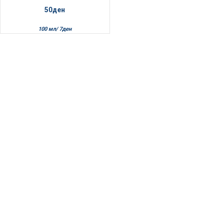
50
ден
100 мл/
7
ден