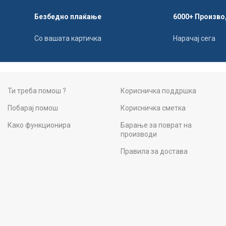
Безбедно плаќање
6000+ Произво
Со вашата картичка
Нарачај сега
Ти треба помош ?
Корисничка поддршка
Побарај помош
Корисничка сметка
Како функционира
Барање за поврат на
производи
Правила за достава