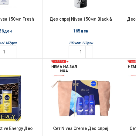
ivea 150мл Fresh
Део спреј Nivea 150мл Black &
Део 
White
White Invisible
36
ден
165
ден
мл/
157
ден
100 мл/
110
ден
Л
НЕМА НА ЗАЛ
НЕМ
ИХА
ctive Energy Део
Сет Nivea Creme Део спреј
Се
+Гел за туширање
150мл+Гел за туширање
150м