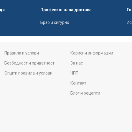
ди
Професионална достава
Го
Брзо и сигурно
Ис
Правила и услови
Корисни информации
Безбедност и приватност
За нас
Општи правила и услови
ЧПП
Контакт
Блог и рецепти