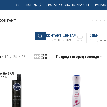
СПОРЕДИ
ЛИСТА НА ЖЕЛБИ
НАЈАВА / РЕГИСТРАЦИЈА
КОНТАКТ
0
ДЕН
КОНТАКТ ЦЕНТАР
+389 2 3169 169
0
продукти
и
12
24
36
А НА ЗАЛ
ИХА