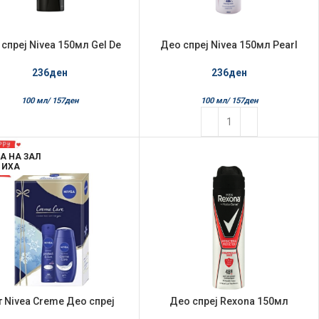
спреј Nivea 150мл Gel De
Део спреј Nivea 150мл Pearl
Barbear
Beauty
236
ден
236
ден
100 мл/
157
ден
100 мл/
157
ден
А НА ЗАЛ
ИХА
т Nivea Creme Део спреј
Део спреј Rexona 150мл
л +Гел за туширање 250мл
Antibacterial