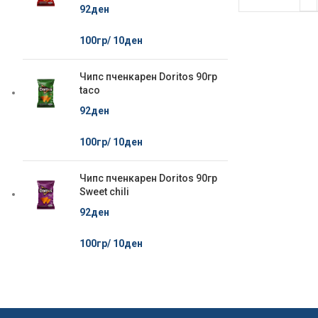
92
ден
100гр/
10
ден
Чипс пченкарен Doritos 90гр
taco
92
ден
100гр/
10
ден
Чипс пченкарен Doritos 90гр
Sweet chili
92
ден
100гр/
10
ден