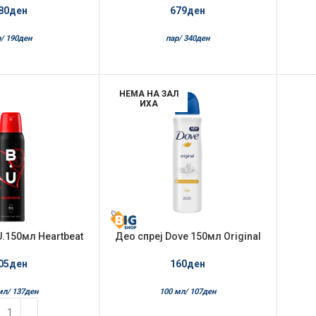
250мл
250мл+Несесер
80
ден
679
ден
/
190
ден
пар/
340
ден
НЕМА НА ЗАЛ
ИХА
U.150мл Heartbeat
Део спреј Dove 150мл Original
05
ден
160
ден
мл/
137
ден
100 мл/
107
ден