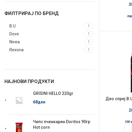
3
ФИЛТРИРАЈ ПО БРЕНД
пар
B.U.
1
Dove
1
Nivea
1
Rexona
1
НАЈНОВИ ПРОДУКТИ
GRISINI HELLO 220gr
Део спреј B.
68
ден
2
Чипс пченкарен Doritos 90гр
100 
Hot corn