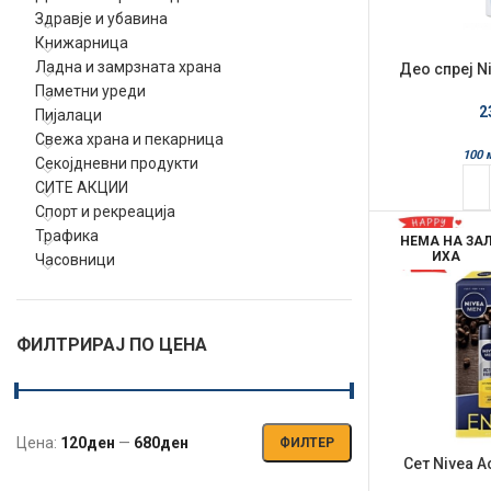
Здравје и убавина
Книжарница
Ладна и замрзната храна
Део спреј N
Паметни уреди
2
Пијалаци
Свежа храна и пекарница
100 
Секојдневни продукти
СИТЕ АКЦИИ
Спорт и рекреација
Трафика
НЕМА НА ЗА
ИХА
Часовници
ФИЛТРИРАЈ ПО ЦЕНА
Цена:
120ден
—
680ден
ФИЛТЕР
Мин.
Макс.
Сет Nivea A
цена
цена
спреј 150мл 