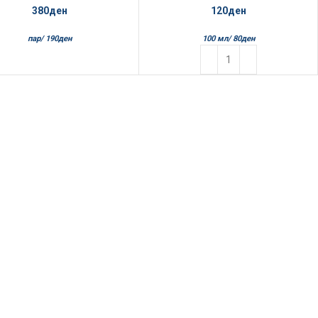
380
ден
120
ден
пар/
190
ден
100 мл/
80
ден