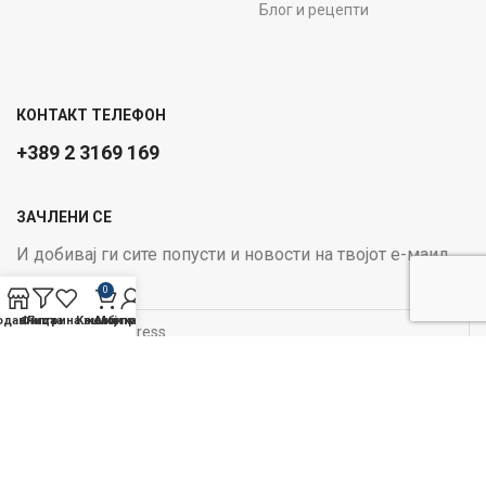
Блог и рецепти
КОНТАКТ ТЕЛЕФОН
+389 2 3169 169
ЗАЧЛЕНИ СЕ
И добивај ги сите попусти и новости на твојот е-маил
Email address:
0
одавница
Филтри
Листа на желби
Кошничка
Мој профил
ОПЦИИ ЗА ПЛАЌАЊЕ:
Следи не на социјалните