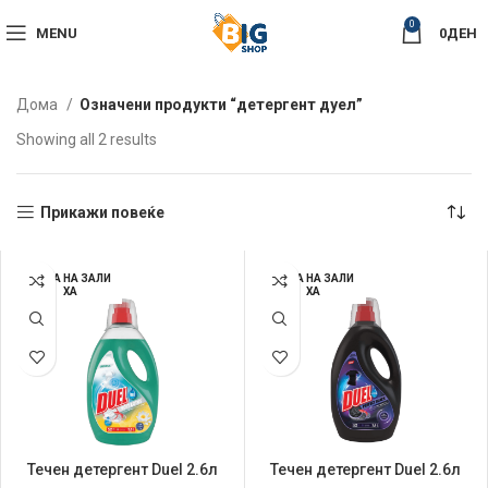
0
MENU
0
ДЕН
Дома
Означени продукти “детергент дуел”
Sorted
Showing all 2 results
by
latest
Прикажи повеќе
НЕМА НА ЗАЛИ
НЕМА НА ЗАЛИ
ХА
ХА
Течен детергент Duel 2.6л
Течен детергент Duel 2.6л
Universal Soft Lotus
Perfect Black