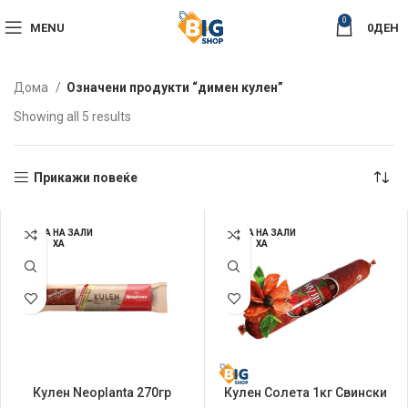
0
MENU
0
ДЕН
Дома
Означени продукти “димен кулен”
Sorted
Showing all 5 results
by
latest
Прикажи повеќе
НЕМА НА ЗАЛИ
НЕМА НА ЗАЛИ
ХА
ХА
Кулен Neoplanta 270гр
Кулен Солета 1кг Свински
Рефус