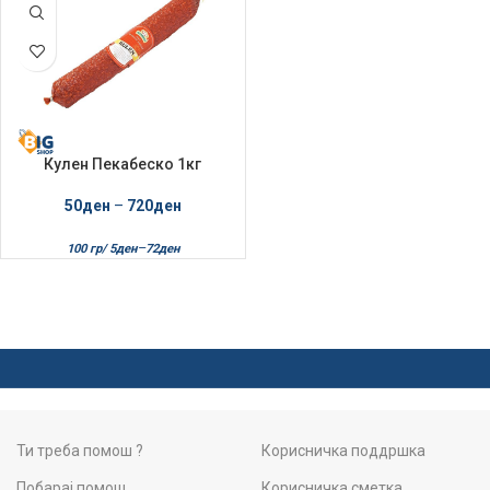
Кулен Пекабеско 1кг
Свински Рефус
50
ден
–
720
ден
–
100 гр/
5
ден
72
ден
Ти треба помош ?
Корисничка поддршка
Побарај помош
Корисничка сметка