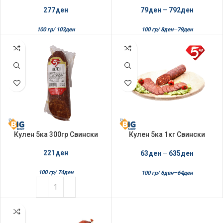
277
ден
79
ден
–
792
ден
–
100 гр/
103
ден
100 гр/
8
ден
79
ден
Кулен 5ка 300гр Свински
Кулен 5ка 1кг Свински
Рефус
221
ден
63
ден
–
635
ден
–
100 гр/
74
ден
100 гр/
6
ден
64
ден