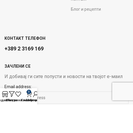
Блог и рецепти
КОНТАКТ ТЕЛЕФОН
+389 2 3169 169
ЗАЧЛЕНИ СЕ
И добивај ги сите попусти и новости на твојот е-маил
Email address:
0
одавница
Филтри
Листа на желби
Кошничка
Мој профил