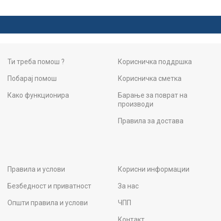
Ти треба помош ?
Корисничка поддршка
Побарај помош
Корисничка сметка
Како функционира
Барање за поврат на
производи
Правила за достава
Правила и услови
Корисни информации
Безбедност и приватност
За нас
Општи правила и услови
ЧПП
Контакт