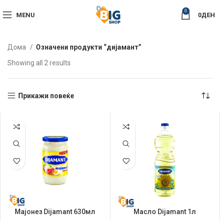
0
MENU
0
ДЕН
Дома
Означени продукти “дијамант”
Sorted
Showing all 2 results
by
latest
Прикажи повеќе
Мајонез Dijamant 630мл
Масло Dijamant 1л
Сончогледово