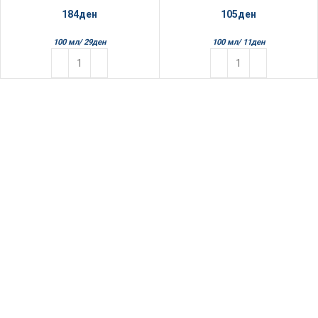
184
ден
105
ден
100 мл/
29
ден
100 мл/
11
ден