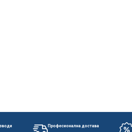
изводи
Професионална достава