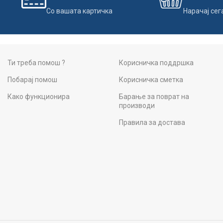
Со вашата картичка
Нарачај сег
Ти треба помош ?
Корисничка поддршка
Побарај помош
Корисничка сметка
Како функционира
Барање за поврат на
производи
Правила за достава