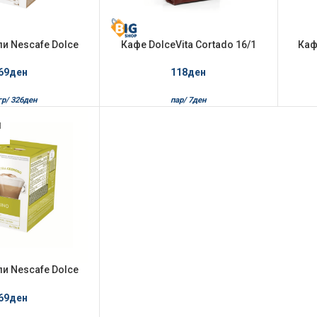
и Nescafe Dolce
Кафе DolceVita Cortado 16/1
Каф
 Essenza Di Moka
Dolce Gusto
G
69
ден
118
ден
гр/
326
ден
пар/
7
ден
Л
и Nescafe Dolce
гр Cappuccino
69
ден