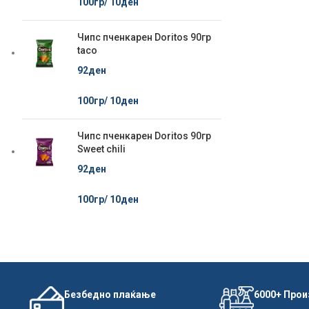
100гр/
10
ден
Чипс пченкарен Doritos 90гр
taco
92
ден
100гр/
10
ден
Чипс пченкарен Doritos 90гр
Sweet chili
92
ден
100гр/
10
ден
Безбедно плаќање
6000+ Про