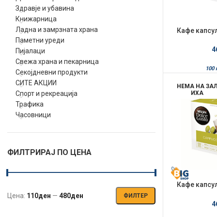
Здравје и убавина
Книжарница
Ладна и замрзната храна
Кафе капсул
Gusto 144гр
Паметни уреди
4
Пијалаци
Свежа храна и пекарница
100 
Секојдневни продукти
СИТЕ АКЦИИ
НЕМА НА ЗА
Спорт и рекреација
ИХА
Трафика
Часовници
ФИЛТРИРАЈ ПО ЦЕНА
Кафе капсул
Gusto 200
Цена:
110ден
—
480ден
ФИЛТЕР
Мин.
Макс.
4
цена
цена