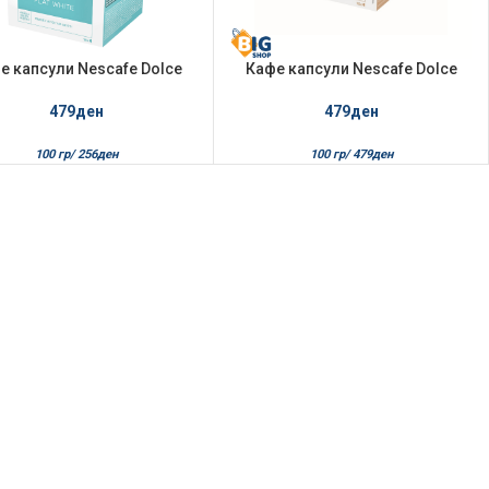
е капсули Nescafe Dolce
Кафе капсули Nescafe Dolce
usto 187.2гр Flat White
Gusto 100.8гр Cortado
479
ден
479
ден
100 гр/
256
ден
100 гр/
479
ден