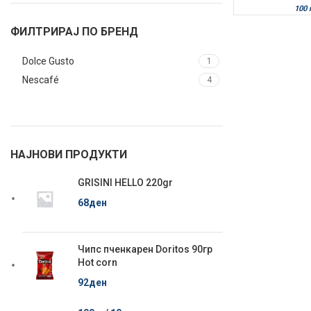
100 
ФИЛТРИРАЈ ПО БРЕНД
Dolce Gusto
1
Nescafé
4
НАЈНОВИ ПРОДУКТИ
GRISINI HELLO 220gr
68
ден
Чипс пченкарен Doritos 90гр
Hot corn
92
ден