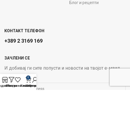
Блог и рецепти
КОНТАКТ ТЕЛЕФОН
+389 2 3169 169
ЗАЧЛЕНИ СЕ
И добивај ги сите попусти и новости на твојот е-маил
Email address:
0
одавница
Филтри
Листа на желби
Кошничка
Мој профил
ОПЦИИ ЗА ПЛАЌАЊЕ:
Следи не на социјалните