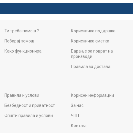
Ти треба помош ?
Корисничка поддршка
Побарај помош
Корисничка сметка
Како функционира
Барање за поврат на
производи
Правила за достава
Правила и услови
Корисни информации
Безбедност и приватност
За нас
Општи правила и услови
ЧПП
Контакт