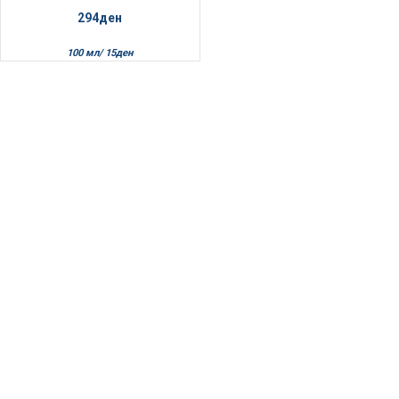
294
ден
100 мл/
15
ден