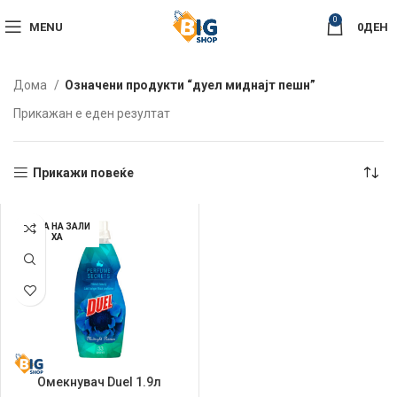
0
MENU
0
ДЕН
Дома
Означени продукти “дуел миднајт пешн”
Прикажан е еден резултат
Прикажи повеќе
НЕМА НА ЗАЛИ
ХА
Омекнувач Duel 1.9л
Midnight Passion