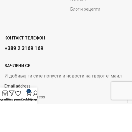
Блог и рецепти
КОНТАКТ ТЕЛЕФОН
+389 2 3169 169
ЗАЧЛЕНИ СЕ
И добивај ги сите попусти и новости на твојот е-маил
Email address:
0
одавница
Филтри
Листа на желби
Кошничка
Мој профил