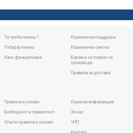
Ти треба помош ?
Корисничка поддршка
Побарај помош
Корисничка сметка
Како функционира
Барање за поврат на
производи
Правила за достава
Правила и услови
Корисни информации
Безбедност и приватност
За нас
Општи правила и услови
ЧПП
Контакт