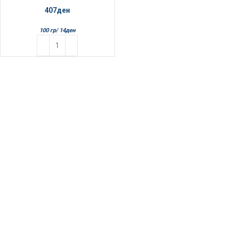
407
ден
100 гр/
14
ден