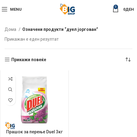
0
MENU
0
ДЕН
Дома
Означени продукти “дуел јоргован”
Прикажан е еден резултат
Прикажи повеќе
Прашок за перење Duel 3кг
Јоргован