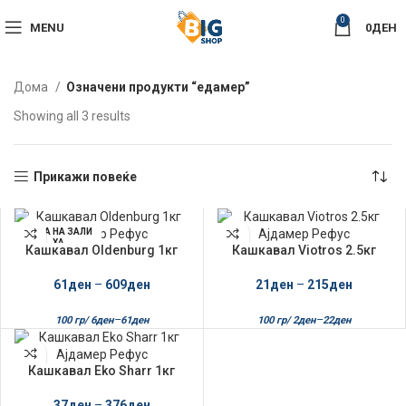
0
MENU
0
ДЕН
Дома
Означени продукти “едамер”
Sorted
Showing all 3 results
by
latest
Прикажи повеќе
НЕМА НА ЗАЛИ
ХА
Кашкавал Oldenburg 1кг
Кашкавал Viotros 2.5кг
Ајдамер Рефус 40%
Ајдамер Рефус
61
ден
–
609
ден
21
ден
–
215
ден
–
–
100 гр/
6
ден
61
ден
100 гр/
2
ден
22
ден
Кашкавал Eko Sharr 1кг
Ајдамер Рефус
37
ден
–
376
ден