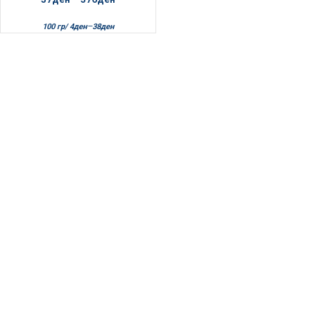
–
100 гр/
4
ден
38
ден