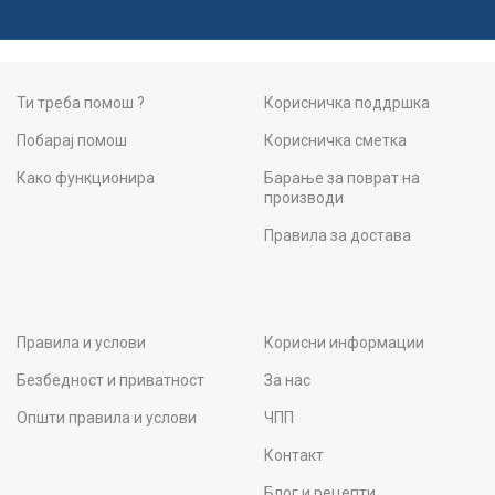
Ти треба помош ?
Корисничка поддршка
Побарај помош
Корисничка сметка
Како функционира
Барање за поврат на
производи
Правила за достава
Правила и услови
Корисни информации
Безбедност и приватност
За нас
Општи правила и услови
ЧПП
Контакт
Блог и рецепти