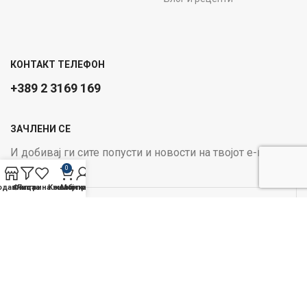
КОНТАКТ ТЕЛЕФОН
+389 2 3169 169
ЗАЧЛЕНИ СЕ
И добивај ги сите попусти и новости на твојот е-маил
0
Email address:
одавница
Филтри
Листа на желби
Кошничка
Мој профил
ОПЦИИ ЗА ПЛАЌАЊЕ:
Следи не на социјалните