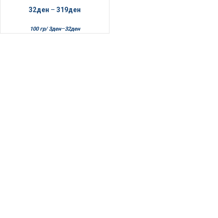
32
ден
–
319
ден
–
100 гр/
3
ден
32
ден