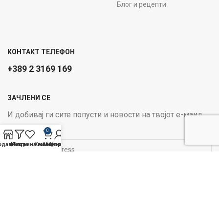
Блог и рецепти
КОНТАКТ ТЕЛЕФОН
+389 2 3169 169
ЗАЧЛЕНИ СЕ
И добивај ги сите попусти и новости на твојот е-маил
Email address:
0
одавница
Филтри
Листа на желби
Кошничка
Мој профил
ОПЦИИ ЗА ПЛАЌАЊЕ:
Следи не на социјалните