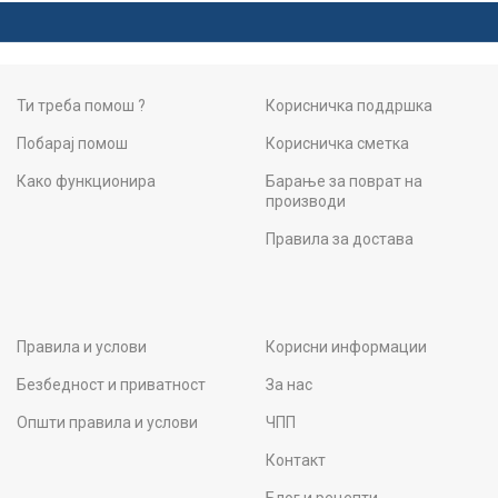
Ти треба помош ?
Корисничка поддршка
Побарај помош
Корисничка сметка
Како функционира
Барање за поврат на
производи
Правила за достава
Правила и услови
Корисни информации
Безбедност и приватност
За нас
Општи правила и услови
ЧПП
Контакт
Блог и рецепти