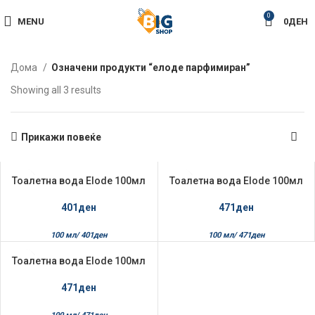
0
MENU
0
ДЕН
Дома
Означени продукти “елоде парфимиран”
Sorted
Showing all 3 results
by
latest
Прикажи повеќе
Тоалетна вода Elode 100мл
Тоалетна вода Elode 100мл
НЕМА НА ЗАЛИ
НЕМА НА ЗАЛИ
ХА
ХА
Golden Lady
Yes I Do
401
ден
471
ден
100 мл/
401
ден
100 мл/
471
ден
Тоалетна вода Elode 100мл
Woman
471
ден
100 мл/
471
ден