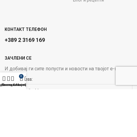
КОНТАКТ ТЕЛЕФОН
+389 2 3169 169
ЗАЧЛЕНИ СЕ
И добивај ги сите попусти и новости на твојот е-маил
0
Email address:
давница
Листа на желби
Филтри
Кошничка
Мој профил
ОПЦИИ ЗА ПЛАЌАЊЕ:
Следи не на социјалните