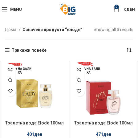
0
MENU
0
ДЕН
So
Дома
Означени продукти “елоде”
Showing all 3 results
by
la
Прикажи повеќе
НЕМА НА ЗАЛИ
НЕМА НА ЗАЛИ
ХА
ХА
Тоалетна вода Elode 100мл
Тоалетна вода Elode 100мл
Golden Lady
Yes I Do
401
ден
471
ден