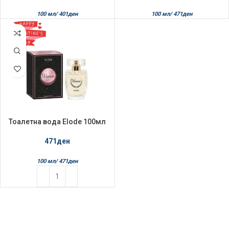
100 мл/
401
ден
100 мл/
471
ден
Тоалетна вода Elode 100мл
Woman
471
ден
100 мл/
471
ден