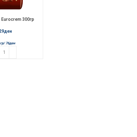
 Eurocrem 300гр
odessert
29
ден
гр/
76
ден