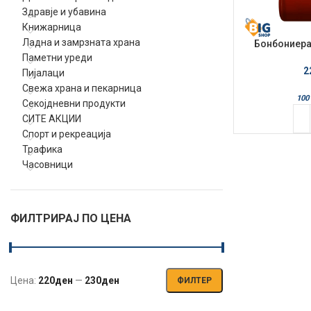
Здравје и убавина
Книжарница
Ладна и замрзната храна
Бонбониера
Eur
Паметни уреди
2
Пијалаци
Свежа храна и пекарница
100 
Секојдневни продукти
СИТЕ АКЦИИ
Спорт и рекреација
Трафика
Часовници
ФИЛТРИРАЈ ПО ЦЕНА
Цена:
220ден
—
230ден
ФИЛТЕР
Мин.
Макс.
цена
цена