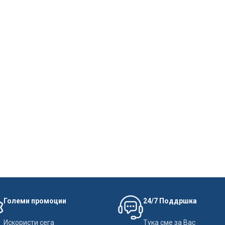
Големи промоции
24/7 Поддршка
Искористи сега
Тука сме за Вас