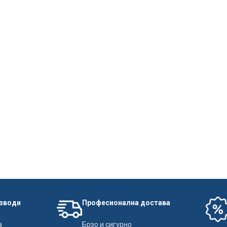
изводи
Професионална достава
а
Брзо и сигурно