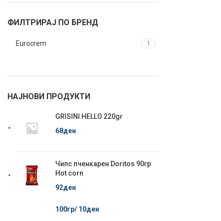
ФИЛТРИРАЈ ПО БРЕНД
Eurocrem
1
НАЈНОВИ ПРОДУКТИ
GRISINI HELLO 220gr
68
ден
Чипс пченкарен Doritos 90гр
Hot corn
92
ден
100гр/
10
ден