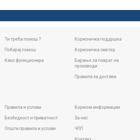
Ти треба помош ?
Корисничка поддршка
Побарај помош
Корисничка сметка
Како функционира
Барање за поврат на
производи
Правила за достава
Правила и услови
Корисни информации
Безбедност и приватност
За нас
Општи правила и услови
ЧПП
Контакт