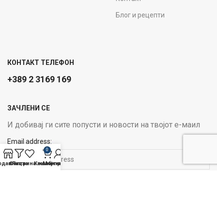
Блог и рецепти
КОНТАКТ ТЕЛЕФОН
+389 2 3169 169
ЗАЧЛЕНИ СЕ
И добивај ги сите попусти и новости на твојот е-маил
Email address:
0
одавница
Филтри
Листа на желби
Кошничка
Мој профил