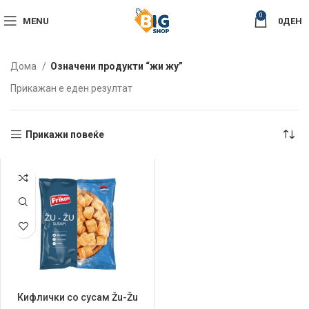
0
MENU
0
ДЕН
Дома
Означени продукти “жи жу”
Прикажан е еден резултат
Прикажи повеќе
Кифлички со сусам Žu-Žu
Frikom 800гр