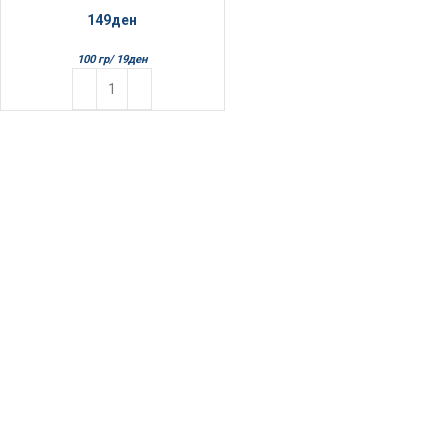
149
ден
100 гр/
19
ден