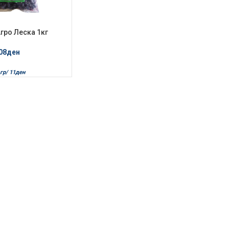
гро Леска 1кг
мрзната
08
ден
гр/
11
ден