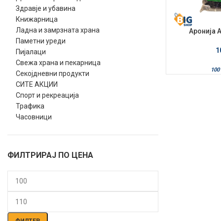
Здравје и убавина
Книжарница
Ладна и замрзната храна
Аронија А
За
Паметни уреди
1
Пијалаци
Свежа храна и пекарница
100 
Секојдневни продукти
СИТЕ АКЦИИ
Спорт и рекреација
Трафика
Часовници
ФИЛТРИРАЈ ПО ЦЕНА
Мин.
Макс.
цена
цена
ФИЛТЕР