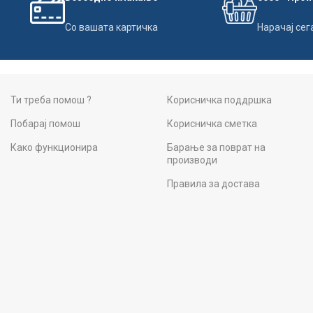
Со вашата картичка
Нарачај сег
Ти треба помош ?
Корисничка поддршка
Побарај помош
Корисничка сметка
Како функционира
Барање за поврат на
производи
Правила за достава