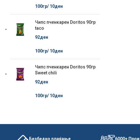
100гр/
10
ден
Чипс пченкарен Doritos 90гр
taco
92
ден
100гр/
10
ден
Чипс пченкарен Doritos 90гр
Sweet chili
92
ден
100гр/
10
ден
Безбедно плаќање
6000+ Про