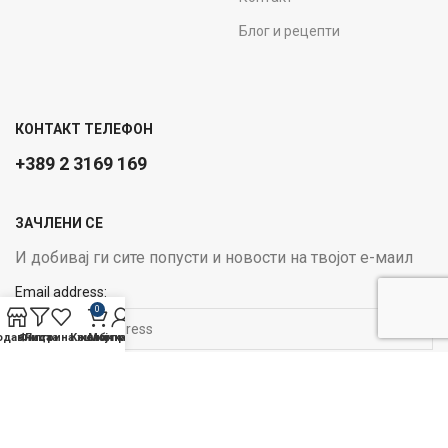
Блог и рецепти
КОНТАКТ ТЕЛЕФОН
+389 2 3169 169
ЗАЧЛЕНИ СЕ
И добивај ги сите попусти и новости на твојот е-маил
Email address:
0
одавница
Филтри
Листа на желби
Кошничка
Мој профил