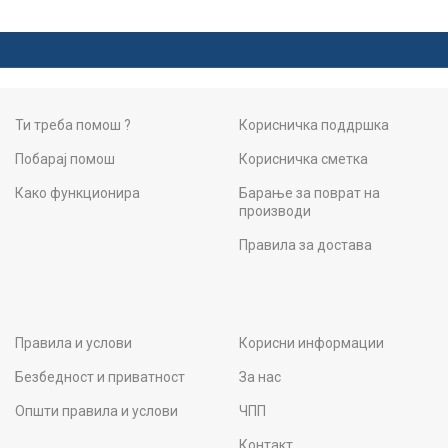
Ти треба помош ?
Корисничка поддршка
Побарај помош
Корисничка сметка
Како функционира
Барање за поврат на
производи
Правила за достава
Правила и услови
Корисни информации
Безбедност и приватност
За нас
Општи правила и услови
ЧПП
Контакт