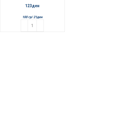
123
ден
100 гр/
21
ден