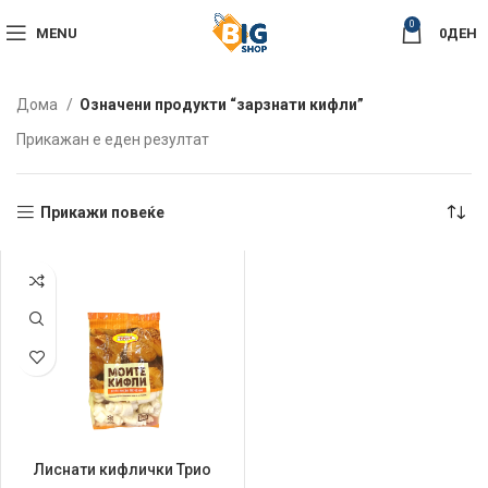
0
MENU
0
ДЕН
Дома
Означени продукти “зарзнати кифли”
Прикажан е еден резултат
Прикажи повеќе
Лиснати кифлички Трио
600гр Моите Кифли