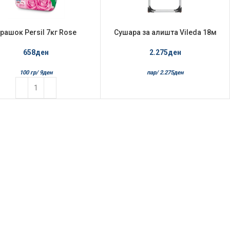
рашок Persil 7кг Rose
Сушара за алишта Vileda 18м
129740
658
ден
2.275
ден
100 гр/
9
ден
пар/
2.275
ден