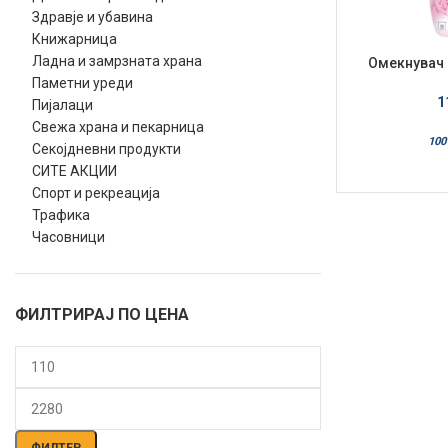
Здравје и убавина
Книжарница
Ладна и замрзната храна
Омекнувач B
B
Паметни уреди
1
Пијалаци
Свежа храна и пекарница
100
Секојдневни продукти
СИТЕ АКЦИИ
Спорт и рекреација
Трафика
Часовници
ФИЛТРИРАЈ ПО ЦЕНА
Мин.
Макс.
цена
цена
ФИЛТЕР