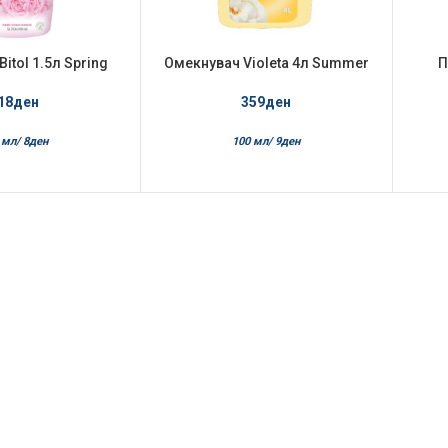
itol 1.5л Spring
Омекнувач Violeta 4л Summer
П
reeze
Chill
18
ден
359
ден
 мл/
8
ден
100 мл/
9
ден