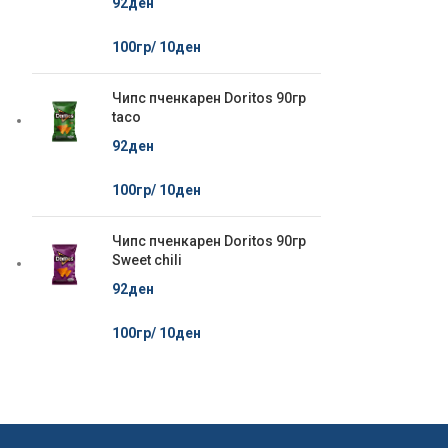
92
ден
100гр/
10
ден
Чипс пченкарен Doritos 90гр
taco
92
ден
100гр/
10
ден
Чипс пченкарен Doritos 90гр
Sweet chili
92
ден
100гр/
10
ден