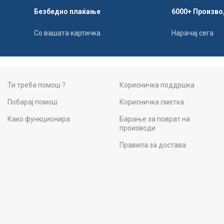
Безбедно плаќање
6000+ Произво
Со вашата картичка
Нарачај сега
Ти треба помош ?
Корисничка поддршка
Побарај помош
Корисничка сметка
Како функционира
Барање за поврат на
производи
Правила за достава