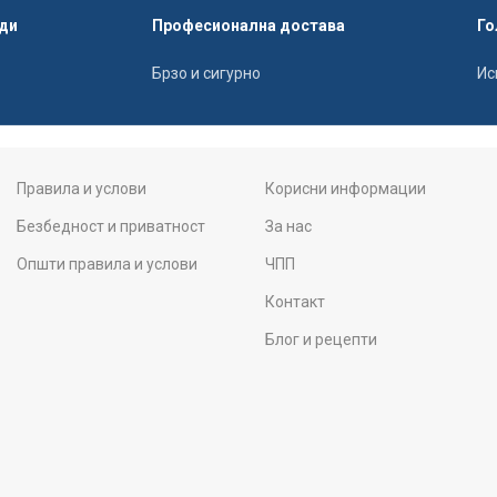
ди
Професионална достава
Го
Брзо и сигурно
Ис
Правила и услови
Корисни информации
Безбедност и приватност
За нас
Општи правила и услови
ЧПП
Контакт
Блог и рецепти