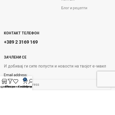
Блог и рецепти
КОНТАКТ ТЕЛЕФОН
+389 2 3169 169
ЗАЧЛЕНИ СЕ
И добивај ги сите попусти и новости на твојот е-маил
Email address:
0
одавница
Филтри
Листа на желби
Кошничка
Мој профил