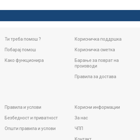
Ти треба помош ?
Корисничка поддршка
Побарај помош
Корисничка сметка
Како функционира
Барање за поврат на
производи
Правила за достава
Правила и услови
Корисни информации
Безбедност и приватност
За нас
Општи правила и услови
ЧПП
Контакт