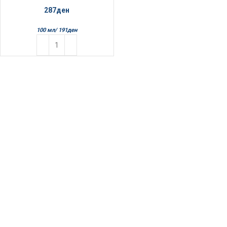
287
ден
100 мл/
191
ден